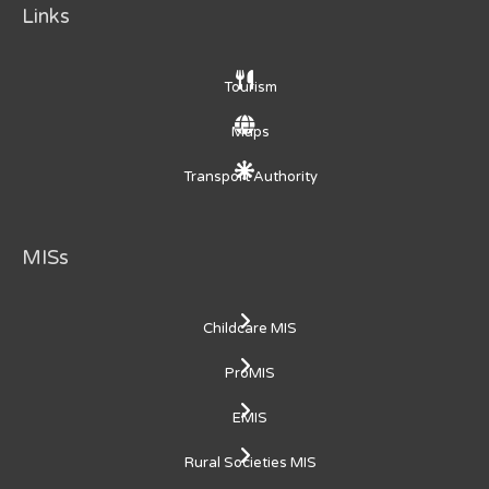
Links
Tourism
Maps
Transport Authority
MISs
Childcare MIS
ProMIS
EMIS
Rural Societies MIS