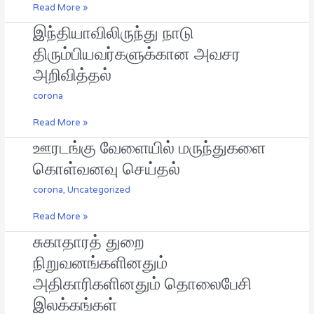
Read More »
இந்தியாவிலிருந்து நாடு
இந்தியாவிலிருந்து
நாடு
திரும்பியவர்களுக்கான அவசர
திரும்பியவர்களுக்கான
அறிவித்தல்
அவசர
அறிவித்தல்
corona
Read More »
ஊரடங்கு வேளையில் மருந்துகளை
ஊரடங்கு
வேளையில்
கொள்வனவு செய்தல்
மருந்துகளை
கொள்வனவு
corona
,
Uncategorized
செய்தல்
Read More »
சுகாதாரத் துறை
சுகாதாரத்
துறை
நிறுவனங்களினதும்
நிறுவனங்களினதும்
அதிகாரிகளினதும் தொலைபேசி
அதிகாரிகளினதும்
தொலைபேசி
இலக்கங்கள்
இலக்கங்கள்