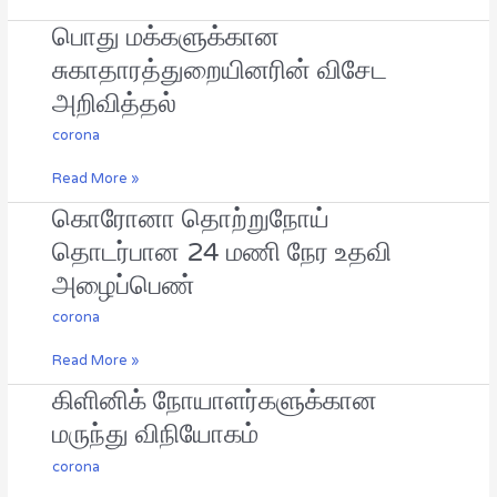
பொது மக்களுக்கான
பொது
மக்களுக்கான
சுகாதாரத்துறையினரின் விசேட
சுகாதாரத்துறையினரின்
அறிவித்தல்
விசேட
அறிவித்தல்
corona
Read More »
கொரோனா தொற்றுநோய்
கொரோனா
தொற்றுநோய்
தொடர்பான 24 மணி நேர உதவி
தொடர்பான
அழைப்பெண்
24
மணி
corona
நேர
உதவி
Read More »
அழைப்பெண்
கிளினிக் நோயாளர்களுக்கான
கிளினிக்
நோயாளர்களுக்கான
மருந்து விநியோகம்
மருந்து
விநியோகம்
corona