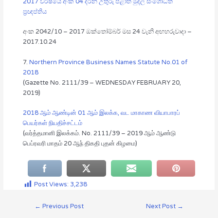
2017 වර්ෂයේ අංක 04 දරන උතුරු පළාත් මුදල් සංශෝධිත
ප්‍රඥප්තිය
අංක 2042/10 – 2017 ඔක්තෝම්බර් මස 24 වැනි අඟහරුවාදා –
2017.10.24
7.
Northern Province Business Names Statute No.01 of
2018
(Gazette No. 2111/39 – WEDNESDAY FEBRUARY 20,
2019)
2018 ஆம் ஆண்டின் 01 ஆம் இலக்க, வட மாகாண வியாபாரப்
பெயர்கள் நியதிச்சட்டம்
(வர்த்தமானி இலக்கம். No. 2111/39 – 2019 ஆம் ஆண்டு
பெப்ரவரி மாதம் 20 ஆந் திகதி புதன் கிழமை)
Post Views:
3,238
←
Previous Post
Next Post
→