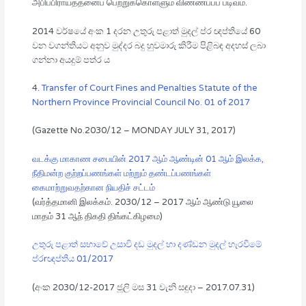
அபிப்பிராயத்தனைப பெற்றுக்கொள்ளும் விண்ணப்பப் படிவம்.
2014 වර්ෂයේ අංක 1 දරන උතුරු පළාත් මුදල් ප්ර ඥප්තියේ 60
වන වගන්තියට අනුව මුද්දර බදු හුවමාරු කිරීම පිළිබඳ අදහස් ලබා
ගන්නා අයදුම් පත්ර ය
4.
Transfer of Court Fines and Penalties Statute of the
Northern Province Provincial Council No. 01 of 2017
(Gazette No.2030/12 – MONDAY JULY 31, 2017)
வடக்கு மாகாண சபையின் 2017 ஆம் ஆண்டின் 01 ஆம் இலக்க,
நீதிமன்ற குற்றப்பணங்கள் மற்றும் தண்டப்பணங்கள்
கைமாற்றுவதற்கான நியதிச் சட்டம்
(வர்த்தமானி இலக்கம். 2030/12 – 2017 ஆம் ஆண்டு யூலை
மாதம் 31 ஆந் திகதி திங்கட்கிழமை)
උතුරු පළාත් සභාවේ උසාවි දඩ මුදල් හා දණ්ඩන මුදල් හැරවීමේ
ප්රrඥප්තිය 01/2017
(අංක 2030/12-2017 ජූලි මස 31 වැනි සඳුදා – 2017.07.31)