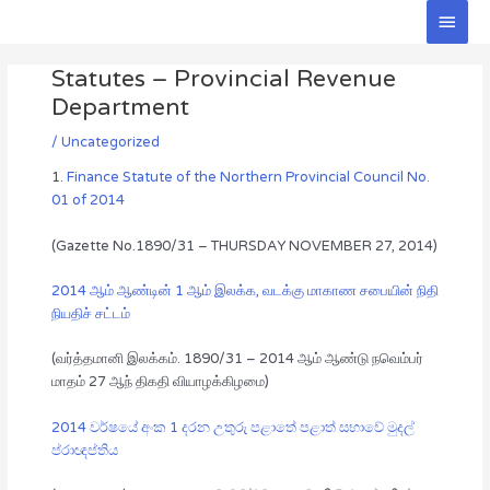
Skip
Main
to
Men
Post
content
Statutes – Provincial Revenue
navigation
Department
/
Uncategorized
1.
Finance Statute of the Northern Provincial Council No.
01 of 2014
(Gazette No.1890/31 – THURSDAY NOVEMBER 27, 2014)
2014 ஆம் ஆண்டின் 1 ஆம் இலக்க, வடக்கு மாகாண சபையின் நிதி
நியதிச் சட்டம்
(வர்த்தமானி இலக்கம். 1890/31 – 2014 ஆம் ஆண்டு நவெம்பர்
மாதம் 27 ஆந் திகதி வியாழக்கிழமை)
2014 වර්ෂයේ අංක 1 දරන උතුරු පළාතේ පළාත් සභාවේ මුදල්
ප්රාඥප්තිය