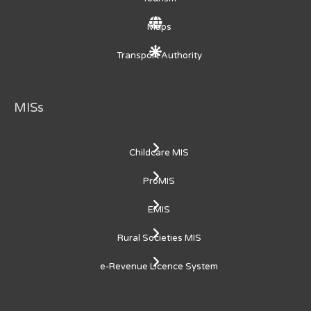
Maps
Transport Authority
MISs
Childcare MIS
ProMIS
EMIS
Rural Societies MIS
e-Revenue Licence System