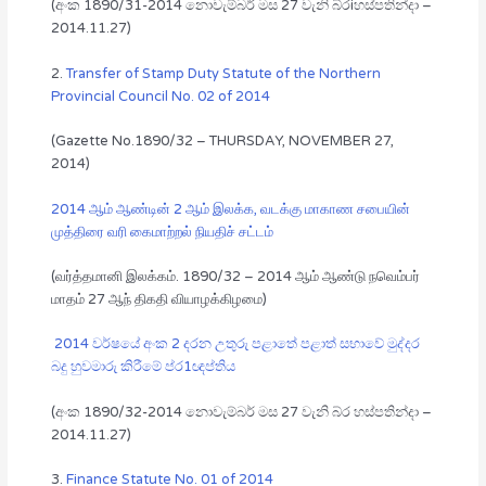
(අංක 1890/31-2014 නොවැම්බර් මස 27 වැනි බ්රiහස්පතින්දා –
2014.11.27)
2.
Transfer of Stamp Duty Statute of the Northern
Provincial Council No. 02 of 2014
(Gazette No.1890/32 – THURSDAY, NOVEMBER 27,
2014)
2014 ஆம் ஆண்டின் 2 ஆம் இலக்க, வடக்கு மாகாண சபையின்
முத்திரை வரி கைமாற்றல் நியதிச் சட்டம்
(வர்த்தமானி இலக்கம். 1890/32 – 2014 ஆம் ஆண்டு நவெம்பர்
மாதம் 27 ஆந் திகதி வியாழக்கிழமை)
2014 වර්ෂයේ අංක 2 දරන උතුරු පළාතේ පළාත් සභාවේ මුද්දර
බදු හුවමාරු කිරීමේ ප්ර1ඥප්තිය
(අංක 1890/32-2014 නොවැම්බර් මස 27 වැනි බ්ර හස්පතින්දා –
2014.11.27)
3.
Finance Statute No. 01 of 2014