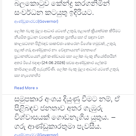
බලකොටුව කේන්ද්‍ර කරගනිමින්
යටතේ
ගුරුනගර්
සංවර්ධන කටයුතු ඉදිරියට.
ජැටිය
ආණ්ඩුකාරවර(Governor)
සහ
යාපනය
ලෝක බැංකු මූල්‍ය ආධාර යටතේ උතුරු පළාතේ ක්‍රියාත්මක කිරීමට
බලකොටුව
නියමිත ප්‍රධාන ව්‍යාපෘති දෙකක ප්‍රගතිය සහ ඒ සඳහා වන
කේන්ද්‍ර
කාලසටහන පිළිබඳව සාකච්ඡා කෙරෙන විශේෂ හමුවක්, උතුරු
කරගනිමින්
පළාත් ගරු ආණ්ඩුකාර නා. වේදනායගන් මහතාගේ
සංවර්ධන
ප්‍රධානත්වයෙන් යුත් කණ්ඩායම සහ ලෝක බැංකු නියෝජිතයින්
කටයුතු
අතර ඊයේ බදාදා (24.06.2026) සවස ආණ්ඩුකාර ලේකම්
ඉදිරියට.
කාර්යාලයේදී පැවැත්විණි. ලෝක බැංකු මූල්‍ය ආධාර යටතේ උතුරු
සහ නැගෙනහිර
Read More »
සමුපකාර අංශය දියුණු වීමට නම්, ඒ
සමුපකාර
අංශය
පිළිබඳව ජනතාව අතර ගැඹුරු
දියුණු
විශ්වාසයක් ගොඩනැගිය යුතුය. –
වීමට
නම්,
ගරු ආණ්ඩුකාරතුමා පැවසීය.
ඒ
ආණ්ඩුකාරවර(Governor)
පිළිබඳව