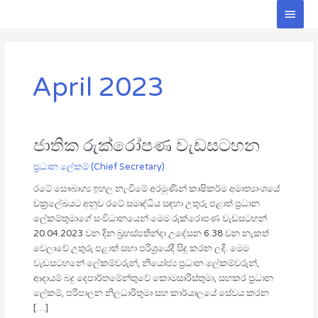
Skip
Main
to
Men
content
April 2023
ජාතික රුක්රෝපණ වැඩසටහන
ජාතික
රුක්රෝපණ
ප්‍රධාන ලේකම් (Chief Secretary)
වැඩසටහන
රටේ සෞබාග්‍ය ඉහල නැංවීමේ අරමුණින් කෘෂිකර්ම අමාත්‍යාංශයේ
චක්‍රලේඛයට අනුව රටේ සමෘද්ධිය සඳහා උතුරු පළාත් ප්‍රධාන
ලේකම්තුමාගේ සංවිධානයෙන් මෙම රුක්රොපණ වැඩසටහන්
20.04.2023 වන දින බ්‍රහස්පතින්දා උදේසන 6.38 වන නැකත්
වෙලාවේ උතුරු පළාත් සභා පරිශ්‍රයේදී සිදු කරන ලදි. මෙම
වැඩසටහනේ ලේකම්වරුන්, නියෝජ්‍ය ප්‍රධාන ලේකම්වරුන්,
ආදායම් බදු දෙපාර්තමේන්තුවේ කොමසාරිස්තුමා, සහකර ප්‍රධාන
ලේකම්, පරිපාලන නිලධාරිතුමා සහ කාර්යාලයේ සේවය කරන
[…]