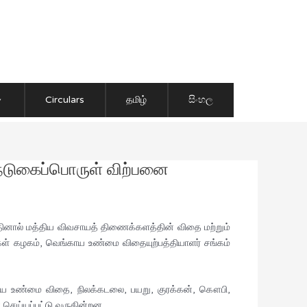
Circulars
தமிழ்
සිංහල
நடுகைப்பொருள் விற்பனை
தினால் மத்திய விவசாயத் திணைக்களத்தின் விதை மற்றும்
ாயிகள் கழகம், வெங்காய உண்மை விதையுற்பத்தியாளர் சங்கம்
்காய உண்மை விதை, நிலக்கடலை, பயறு, குரக்கன், கௌபி,
 செய்யப்பட்டு வருகின்றன.