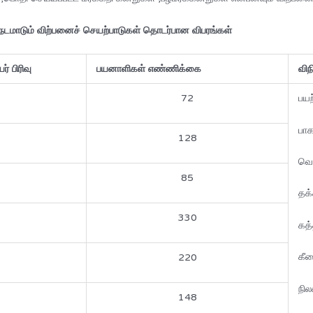
ட நடமாடும் விற்பனைச் செயற்பாடுகள் தொடர்பான விபரங்கள்
் பிரிவு
பயனாளிகள் எண்ணிக்கை
விந
72
பய
பா
128
வெ
85
தக
330
கத
கீ
220
நி
148