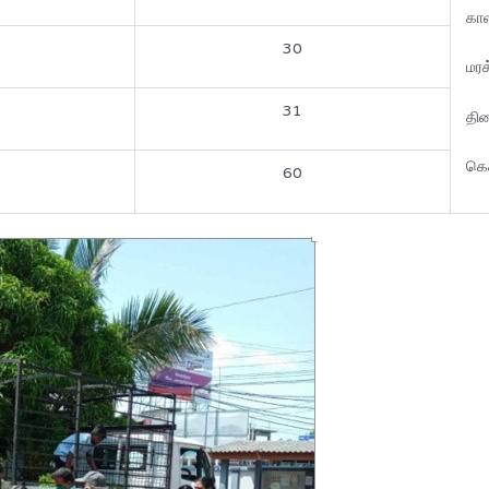
காள
30
மரக
31
தி
கெ
60