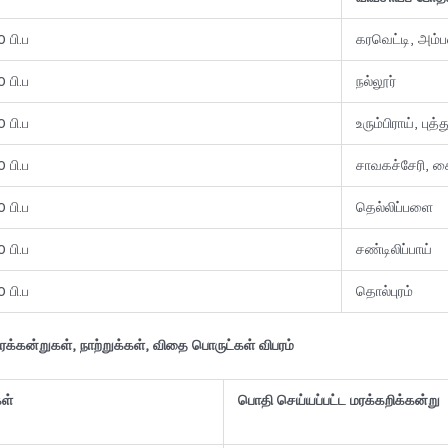
 பி.ப
கரவெட்டி, அம்ப
 பி.ப
நல்லூர்
 பி.ப
உரும்பிராய், புத்த
 பி.ப
சாவகச்சேரி, க
 பி.ப
தெல்லிப்பளை
 பி.ப
சண்டிலிப்பாய்
 பி.ப
தொல்புரம்
்கன்றுகள், நாற்றுக்கள், விதை பொருட்கள் விபரம்
கள்
பொதி செய்யப்பட்ட மரக்கறிக்கன்று