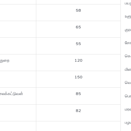
பய
58
உள
65
கு
சோ
55
கௌ
றுறை
120
மி
150
வெ
லைக்கட்டுவன்
85
பொத
மரவ
82
பழ