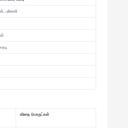
ன், புலோலி
ூர்
ைதடி
விதை பொருட்கள்