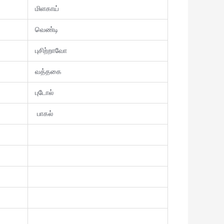
மிளகாய்
வெண்டி
புசிற்றாவோ
வத்தகை
புடோல்
பாகல்