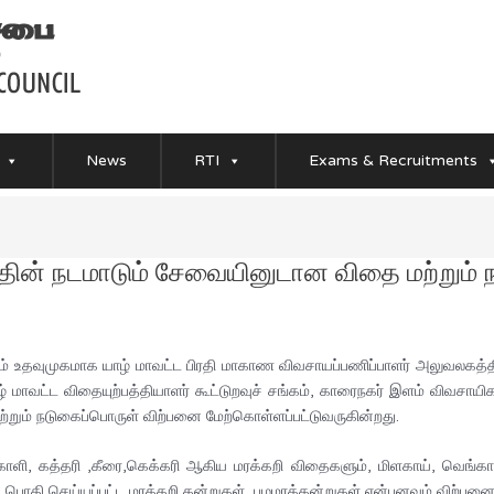
News
RTI
Exams & Recruitments
ன் நடமாடும் சேவையினுடான விதை மற்றும் 
கும் உதவுமுகமாக யாழ் மாவட்ட பிரதி மாகாண விவசாயப்பணிப்பாளர் அலுவலகத்
யாழ் மாவட்ட விதையுற்பத்தியாளர் கூட்டுறவுச் சங்கம், காரைநகர் இளம் விவச
றும் நடுகைப்பொருள் விற்பனை மேற்கொள்ளப்பட்டுவருகின்றது.
்காளி, கத்தரி ,கீரை,கெக்கரி ஆகிய மரக்கறி விதைகளும், மிளகாய், வெங
 ,பொதி செய்யப்பட்ட மரக்கறி கன்றுகள் ,பழமரக்கன்றுகள் என்பனவும் விற்பனை