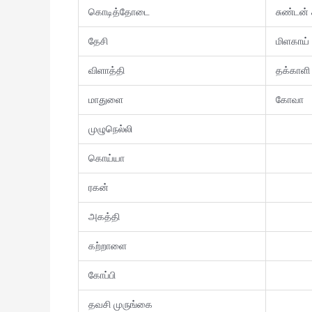
கொடித்தோடை
சுண்டன் 
தேசி
மிளகாய்
விளாத்தி
தக்காளி
மாதுளை
கோவா
முழுநெல்லி
கொய்யா
ரகன்
அகத்தி
கற்றாளை
கோப்பி
தவசி முருங்கை