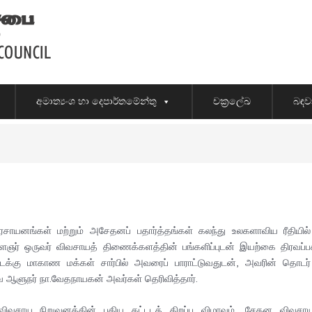
අමාත්‍යංශ හා දෙපාර්තමේන්තු
චක්‍රලේඛ
බඳව
ாயனங்கள் மற்றும் அசேதனப் பதார்த்தங்கள் கலந்து உலகளாவிய ரீதியில் 
் ஒருவர் விவசாயத் திணைக்களத்தின் பங்களிப்புடன் இயற்கை திரவப்பசளை
வடக்கு மாகாண மக்கள் சார்பில் அவரைப் பாராட்டுவதுடன், அவரின் தொட
ஆளுநர் நா.வேதநாயகன் அவர்கள் தெரிவித்தார்.
ேன் விவசாய நிறுவனத்தின் புதிய கட்டடத் திறப்பு விழாவும், சேதன விவ