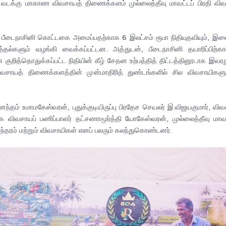
 வடக்கு மாகாண விவசாயத் திணைக்களம் முல்லைத்தீவு மாவட்டப் பிரதி வ
ீடைநாசினி கொட்டகை அமைப்பதற்காக 6 இலட்சம் ரூபா நிதியுதவியும், இலைச்
ல்களும் வழங்கி வைக்கப்பட்டன. அத்துடன், பீடைநாசினி தயாரிப்பிற்
ண குறித்தொதுக்கப்பட்ட நிதியின் கீழ் சேதன உற்பத்தித் திட்டத்தினூடாக
சாயத் திணைக்களத்தின் முன்மாதிரித் துண்டங்களில் சில விவசாயிகளுக்குப்
னந்தம் உமாமகேஸ்வரன், புதுக்குடியிருப்பு பிரதேச செயலர் இ.விஜயகுமார், வ
விவசாயப் பணிப்பாளர் தட்சணாமூர்த்தி யோகேஸ்வரன், முல்லைத்தீவு மாவட்ட
ுந்தரம் மற்றும் விவசாயிகள் எனப் பலரும் கலந்துகொண்டனர்.