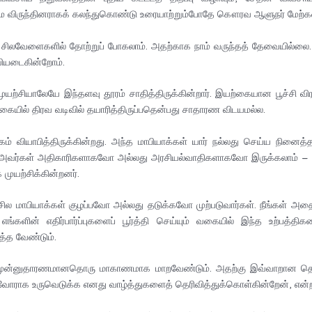
ம விருந்தினராகக் கலந்துகொண்டு உரையாற்றும்போதே கௌரவ ஆளுநர் மேற்கண்டவ
கள் சிலவேளைகளில் தோற்றுப் போகலாம். அதற்காக நாம் வருந்தத் தேவையில்லை
ியடைகின்றோம்.
சியாலேயே இந்தளவு தூரம் சாதித்திருக்கின்றார். இயற்கையான பூச்சி விர
கையில் திரவ வடிவில் தயாரித்திருப்பதென்பது சாதாரண விடயமல்ல.
்கம் வியாபித்திருக்கின்றது. அந்த மாபியாக்கள் யார் நல்லது செய்ய நினைத
 அவர்கள் அதிகாரிகளாகவோ அல்லது அரசியல்வாதிகளாகவோ இருக்கலாம் – அவ்வ
முயற்சிக்கின்றனர்.
 சில மாபியாக்கள் குழப்பவோ அல்லது தடுக்கவோ முற்படுவார்கள். நீங்கள் அ
ளின் எதிர்பார்ப்புகளைப் பூர்த்தி செய்யும் வகையில் இந்த உற்பத்திக
த்த வேண்டும்.
் முன்னுதாரணமானதொரு மாகாணமாக மாறவேண்டும். அதற்கு இவ்வாறான தொழ
ைவோராக உருவெடுக்க எனது வாழ்த்துகளைத் தெரிவித்துக்கொள்கின்றேன், என்றா