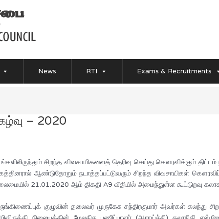
News
RTI
Exams & Recruitments
ிகழ்வு – 2020
ிலிருந்தும் சிறந்த விவசாயிகளைத் தெரிவு செய்து கௌரவிக்கும் திட்டம் 
கத்தினரால் ஆண்டுதோறும் நடாத்தப்பட்டுவரும் சிறந்த விவசாயிகள் கௌரவி
லைமையில் 21.01.2020 ஆம் திகதி A9 வீதியில் அமைந்துள்ள கூட்டுறவு கலாசா
ங்கிணைப்புக் குழுவின் தலைவர் முருகேசு சந்திரகுமார் அவர்கள் கலந்து சிறப
அபிவிருத்தி நிலையத்தின் மேலதிக பணிப்பாளர் (ஆராய்ச்சி) கலாநிதி எஸ்