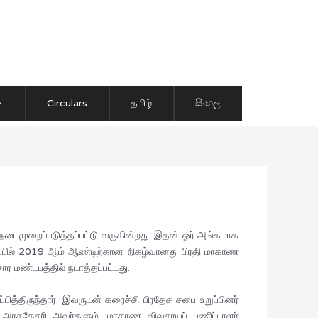
Circulars
தமிழ்
සිංහල
நடைமுறைப்படுத்தப்பட்டு வருகின்றது. இதன் ஓர் அங்கமாக
ப்பில் 2019 ஆம் ஆண்டிற்கான நிகழ்வானது பிரதி மாகாண
ர மண்டபத்தில் நடாத்தப்பட்டது.
்பித்திருந்தார். இவருடன் கரைச்சி பிரதேச சபை உறுப்பினர்
.ஜே.அரசகேசரி அவர்களும், மாகாண விவசாயப் பணிப்பாளர்