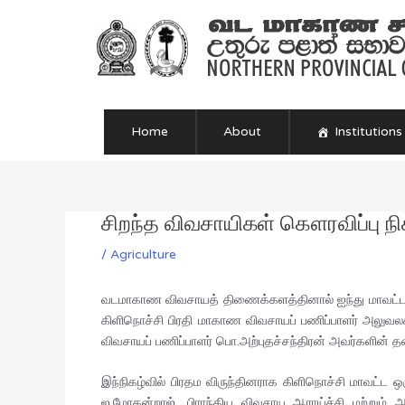
Skip
to
content
Home
About
Institutions
சிறந்த விவசாயிகள் கௌரவிப்பு ந
Post
navigation
/
Agriculture
வடமாகாண விவசாயத் திணைக்களத்தினால் ஐந்து மாவட்டங்கள
கிளிநொச்சி பிரதி மாகாண விவசாயப் பணிப்பாளர் அலுவல
விவசாயப் பணிப்பாளர் பொ.அற்புதச்சந்திரன் அவர்களின் த
இந்நிகழ்வில் பிரதம விருந்தினராக கிளிநொச்சி மாவட்ட ஒரு
ஐ.மோகன்றாஜ், பிராந்திய விவசாய ஆராய்ச்சி மற்றும் 