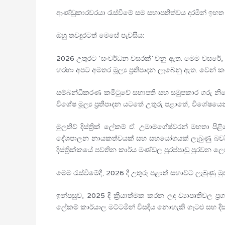
ආණ්ඩුකාරවරයා රැස්වීමේ සම සභාපතිත්වය දරමින් ඉහත 
ඔහු තවදුරටත් මෙසේ පැවසීය:
2026 උතුරට ‘සංවර්ධන වසරක්’ වනු ඇත. මෙම වසරේ, වෙන
හරහා අපට අමතර මූල්‍ය ප්‍රතිපාදන ලැබෙනු ඇත. වෙන් කර
සම්බන්ධීකරණ කමිටුවේ සභාපති සහ සමුපකාර ගරු නියෝජ
විශේෂ මූල්‍ය ප්‍රතිපාදන යටතේ උතුරු පළාතේ, විශේෂයෙන් 
මුලතිව් දිස්ත්‍රික් ලේකම් ඒ. උමාමගේෂ්වරන් මහතා ප
දේශපාලන නායකත්වයක් සහ සහයෝගයක් ලැබුණු බවයි. ප
දිස්ත්‍රික්කයේ පවතින කාර්ය මණ්ඩල පුරප්පාඩු පුරවන 
මෙම රැස්වීමේදී, 2026 දී උතුරු පළාත් සභාවට ලැබුණු මුළ
ඉන්පසුව, 2025 දී ක්‍රියාත්මක කරන ලද ව්‍යාපෘතිවල 
ලේකම් කාර්යාල මට්ටමින් විසඳිය නොහැකි ගැටළු සහ දිස්