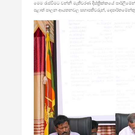
මෙම රැස්වීමට වන්නි මැතිවරණ දිස්ත්‍රික්කයේ පාර්ලිමේන්තු
පළාත් පාලන ආයතනවල සභාපතිවරුන්, දෙපාර්තමේන්තු ප්‍