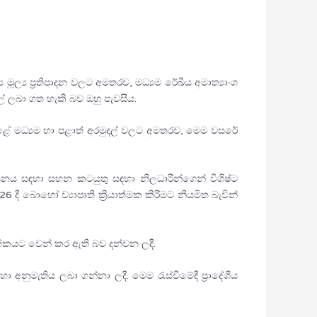
්‍ය ප්‍රතිපාදන වලට අමතරව, මධ්‍යම රේඛීය අමාත්‍යාංශ
ල් ලබා ගත හැකි බව ඔහු පැවසීය.
 කළේ මධ්‍යම හා පළාත් අරමුදල් වලට අමතරව, මෙම වසරේ
‍යසනය සඳහා සහන කටයුතු සඳහා නිලධාරීන්ගෙන් විශිෂ්ට
ොහෝ ව්‍යාපෘති ක්‍රියාත්මක කිරීමට නියමිත බැවින්
්‍රික්කයට වෙන් කර ඇති බව දන්වන ලදී.
අනුමැතිය ලබා ගන්නා ලදී. මෙම රැස්වීමේදී ප්‍රාදේශීය