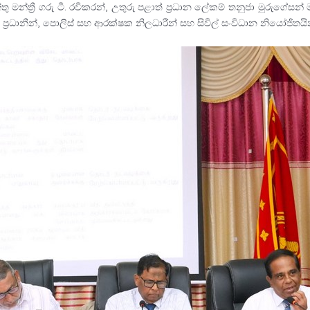
 මන්ත්‍රී ගරු ටී. රවිකරන්, උතුරු පළාත් ප්‍රධාන ලේකම් තනුජා මුරුගේසන් මහ
රධානීන්, පොලිස් සහ ආරක්ෂක නිලධාරීන් සහ සිවිල් සංවිධාන නියෝජිතයින