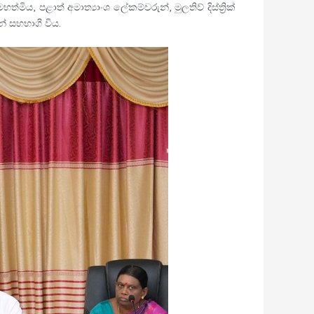
ත්මිය, පළාත් අමාත්‍යාංශ ලේකම්වරුන්, මුලතිව් දිස්ත්‍රික්
් සහභාගී විය.