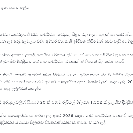
ප්‍රකාශය කළේය.
 කවරදාටත් වඩා සංවර්ධන කටයුතු සිදු කරනු ඇත. පළාත් සභාවේ නිත්‍ය මූල
න ලද අරමුදල්වලට වඩා අමතර ව්‍යාපෘති ඉදිරිපත් කිරීමෙන් අපට වැඩි අරමුද
්‍ය අමාත්‍ය උපාලි සමරසිංහ මහතා ප්‍රධාන දේශනය පවත්වමින් ප්‍රකාශ
මුලතිව් දිස්ත්‍රික්කයේ නව සංවර්ධන ව්‍යාපෘති කිහිපයක් සිදු කරන බවයි.
ිළිගැනීමේ කතාව කරමින් කියා සිටියේ 2025 අවසානයේ සිදු වූ ටිට්වා ව්
ීඩාවට පත් ජනතාවට ආධාර කාලෝචිත ආකාරයකින් ලබා දෙන ලදී. 2026 දී බ
ලෙස ඔහු ඉල්ලීමක් කළේය.
ු අරමුදල්වලින් සියයට 20 ක් එනම් රුපියල් මිලියන 1,592 ක් මුලතිව් දිස්ත
ප්‍රගතිය සමාලෝචනය කරන ලද අතර 2026 සඳහා නව සංවර්ධන ව්‍යාපෘති සඳහා 
ත්‍රික්කයේ ගැටළු පිළිබඳව විස්තරාත්මකව සාකච්ඡා කරන ලදී.