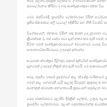
තවද, මුලතිව් දිස්ත්‍රික් ලේකම් ඒ. උමාමගේෂ්වරන් මහ
සමාලෝචනය කිරීමට ද ගරු ආණ්ඩුකාරතුමා එකඟ විය.
මෙම රැස්වීමේදී, ප්‍රාදේශීය ලේකම්වරයා විසින් සංවර්ධන
ප්‍රතිසංස්කරණය, අලි වැටවල් ඉදිකිරීම සහ නීති විරෝධී
විශේෂයෙන්, ජනතාව විසින් මතු කරන ලද ප්‍රවාහන ග
ක්‍රියාත්මක වූ බස් සේවා පවා දැන් නතර කර ඇති බවත
සිටින බවත් ආණ්ඩුකාරවරයාගේ අවධානයට යොමු විය. 
සාමාන්‍යාධිකාරීවරයාට උපදෙස් දුන්නේය.
අධ්‍යාපන ක්ෂේත්‍රය පිළිබඳව අදහස් දක්වමින් ආණ්ඩුකා
දැනටමත් උපදෙස් නිකුත් කර ඇති බවයි. මේ ආකාරයෙන් ප
තවද, පසුගිය වසරේ ප්‍රදේශයේ කළ ක්ෂේත්‍ර චාරිකාවේ
ගමන් කළ නොහැකි යැයි සැලකූ සිවපුරම් කුතුපාලම් සහ 
අනෙකුත් අවශ්‍යතා අනාගතයේදී ක්‍රමයෙන් සපුරාලන බව 
මෙම සාකච්ඡාවට මුලතිව් දිස්ත්‍රික් ලේකම්, උතුරු ප
ප්‍රාදේශීය ලේකම්වරයා, පළාත් දෙපාර්තමේන්තු අධ්‍යක්