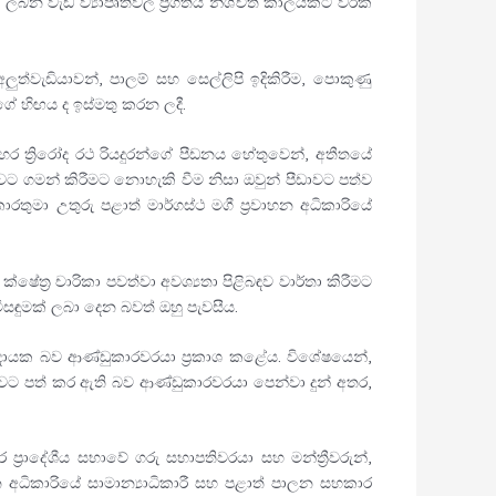
ු ලබන වැඩ ව්‍යාපෘතිවල ප්‍රගතිය නිශ්චිත කාලයකට වරක්
ග අලුත්වැඩියාවන්, පාලම් සහ සෙල්ලිපි ඉදිකිරීම, පොකුණු
්ගේ හිඟය ද ඉස්මතු කරන ලදී.
 ත්‍රිරෝද රථ රියදුරන්ගේ පීඩනය හේතුවෙන්, අතීතයේ
වට ගමන් කිරීමට නොහැකි වීම නිසා ඔවුන් පීඩාවට පත්ව
ා උතුරු පළාත් මාර්ගස්ථ මගී ප්‍රවාහන අධිකාරියේ
ේත්‍ර චාරිකා පවත්වා අවශ්‍යතා පිළිබඳව වාර්තා කිරීමට
සඳුමක් ලබා දෙන බවත් ඔහු පැවසීය.
ුටුදායක බව ආණ්ඩුකාරවරයා ප්‍රකාශ කළේය. විශේෂයෙන්,
 බවට පත් කර ඇති බව ආණ්ඩුකාරවරයා පෙන්වා දුන් අතර,
ප්‍රාදේශීය සභාවේ ගරු සභාපතිවරයා සහ මන්ත්‍රීවරුන්,
වාහන අධිකාරියේ සාමාන්‍යාධිකාරී සහ පළාත් පාලන සහකාර