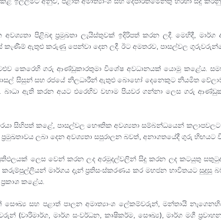
තා කළ ඉල්ලීමට අනුව, පළාත් අමාත්‍යාංශ සහ දෙපාර්තමේන්තු හරහා සිදු කරන
 අවශ්‍යතා පිළිබඳ ප්‍රමුඛතා ලැයිස්තුවක් ඉදිරිපත් කරන ලදී. මෙහිදී, මාර්
 පස් කැණීම් ඇතුළු කරුණු පෙන්වා දෙන ලදී. ඊට අමතරව, පාසල්වල ගුරුවරුන
ැටළුව කෙරෙහි ගරු ආණ්ඩුකාරතුමා විශේෂ අවධානයක් යොමු කළේය. සමහර
්, පාසල් සිසුන් සහ රජයේ නිලධාරීන් ඇතුළු බොහෝ දෙනෙකුට නියමිත වේලා
බාධා ඇති කරන අයට එරෙහිව වහාම පියවර ගන්නා ලෙස ගරු ආණ්ඩුකාරතුම
රවරයා සිහිපත් කළේ, පාසල්වල භෞතික අවශ්‍යතා සම්බන්ධයෙන් කලාපවලට ක්ෂ
්‍රමුඛතාවය ලබා දෙන අවශ්‍යතා සපුරාලන බවත්, අනාගතයේදී ගුරු හිඟයට වි
 ප්‍රතිඵලයක් ලෙස වෙන් කරන ලද අරමුදල්වලින් සිදු කරන ලද කටයුතු සත
කරුම්පුල්ලියන් මාර්ගය දැන් ප්‍රතිසංස්කරණය කර මහජන භාවිතයට සුදුසු
ප්‍රකාශ කළේය.
ළාත් සෞඛ්‍ය සහ පළාත් පාලන අමාත්‍යාංශ ලේකම්වරුන්, මන්තායි නැගෙනහිර 
ෂවරුන් (වාරිමාර්ග, මාර්ග සංවර්ධන, කෘෂිකර්ම, සෞඛ්‍ය), මාර්ග මගී ප්‍ර