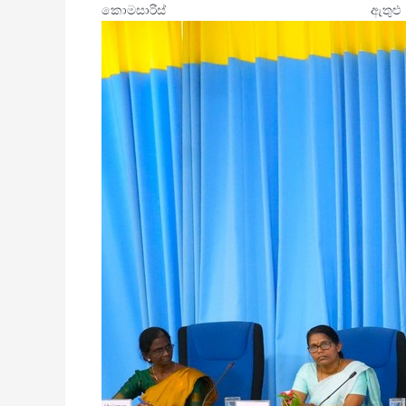
කොමසාරිස් 