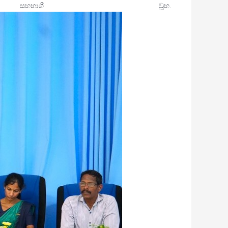
සහභාගී වූහ.