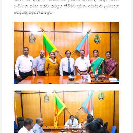
සංවිධාන සමඟ එක්ව කටයුතු කිරීමට පූර්ණ අවස්ථාව ලබාදෙන
බවද ඔහු සඳහන් කළේය.