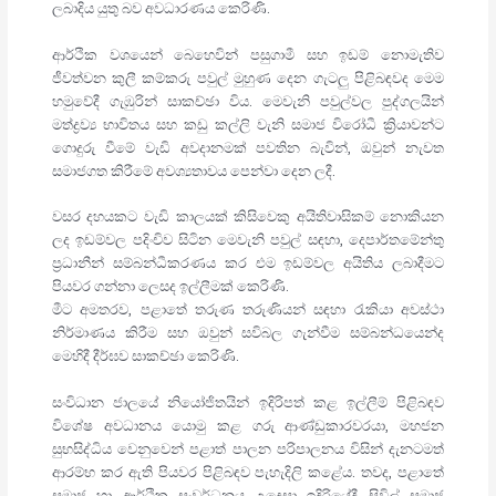
ලබාදිය යුතු බව අවධාරණය කෙරිණි.
ආර්ථික වශයෙන් බෙහෙවින් පසුගාමී සහ ඉඩම් නොමැතිව
ජීවත්වන කුලී කම්කරු පවුල් මුහුණ දෙන ගැටලු පිළිබඳවද මෙම
හමුවේදී ගැඹුරින් සාකච්ඡා විය. මෙවැනි පවුල්වල පුද්ගලයින්
මත්ද්‍රව්‍ය භාවිතය සහ කඩු කල්ලි වැනි සමාජ විරෝධී ක්‍රියාවන්ට
ගොදුරු වීමේ වැඩි අවදානමක් පවතින බැවින්, ඔවුන් නැවත
සමාජගත කිරීමේ අවශ්‍යතාවය පෙන්වා දෙන ලදී.
වසර දහයකට වැඩි කාලයක් කිසිවෙකු අයිතිවාසිකම් නොකියන
ලද ඉඩම්වල පදිංචිව සිටින මෙවැනි පවුල් සඳහා, දෙපාර්තමේන්තු
ප්‍රධානීන් සම්බන්ධීකරණය කර එම ඉඩම්වල අයිතිය ලබාදීමට
පියවර ගන්නා ලෙසද ඉල්ලීමක් කෙරිණි.
මීට අමතරව, පළාතේ තරුණ තරුණියන් සඳහා රැකියා අවස්ථා
නිර්මාණය කිරීම සහ ඔවුන් සවිබල ගැන්වීම සම්බන්ධයෙන්ද
මෙහිදී දීර්ඝව සාකච්ඡා කෙරිණි.
සංවිධාන ජාලයේ නියෝජිතයින් ඉදිරිපත් කළ ඉල්ලීම් පිළිබඳව
විශේෂ අවධානය යොමු කළ ගරු ආණ්ඩුකාරවරයා, මහජන
සුභසිද්ධිය වෙනුවෙන් පළාත් පාලන පරිපාලනය විසින් දැනටමත්
ආරම්භ කර ඇති පියවර පිළිබඳව පැහැදිලි කළේය. තවද, පළාතේ
සමාජ හා ආර්ථික සංවර්ධනය උදෙසා ඉදිරියේදී සිවිල් සමාජ