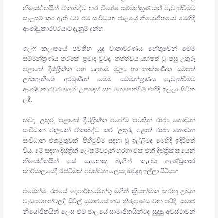
නියෝජිතයින් ඒකාබද්ධ කර විශේෂ සම්මන්ත්‍රණයක් පැවැත්වීමට
සැලසුම් කර ඇති බව එම සංවිධාන ජාලයේ නියෝජිතයෝ මෙහිදී
ආණ්ඩුකාරවරයාට දැනුම් දුන්හ.
ගල්ෆ් කලාපයේ පවතින යුද වාතාවරණය හේතුවෙන් මෙම
සම්මන්ත්‍රණය තරමක් ප්‍රමාද වුවද, තත්ත්වය යහපත් වූ පසු උතුරු
පළාතේ දිස්ත්‍රික්ක පහ සඳහාම මූල්‍ය හා තාක්ෂණික සම්පත්
ලබාගැනීමේ අරමුණින් මෙම සම්මන්ත්‍රණය පැවැත්වීමට
ආණ්ඩුකාරවරයාගේ උපදෙස් සහ මගපෙන්වීම් එහිදී ඉල්ලා සිටින
ලදී.
තවද, උතුරු පළාතේ දිස්ත්‍රික්ක පහේම පවතින රාජ්‍ය නොවන
සංවිධාන ජාලයන් ඒකාබද්ධ කර ‘උතුරු පළාත් රාජ්‍ය නොවන
සංවිධාන එකමුතුවක්’ පිහිටුවීම සඳහා වූ ඉල්ලීමද මෙහිදී ඉදිරිපත්
විය. මේ සඳහා දිස්ත්‍රික් ලේකම්වරුන් හරහා එක් එක් දිස්ත්‍රික්කයෙන්
නියෝජිතයින් පස් දෙනෙකු බැගින් කැඳවා ආණ්ඩුකාර
කාර්යාලයේදී රැස්වීමක් පවත්වන ලෙසද ඔවුහු ඉල්ලා සිටියහ.
එමෙන්ම, රජයේ දෙපාර්තමේන්තු මගින් ක්‍රියාත්මක කරනු ලබන
වැඩසටහන්වලදී සිවිල් සමාජයේ හඬ නිරූපණය වන පරිදි, සමාජ
නියෝජිතයින් ලෙස එම ජාලයේ සාමාජිකයින්ටද සුදුසු අවස්ථාවන්