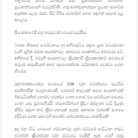
ශාලාවේදී සංගම් සභාපති කේ. ක්‍රිෂ්ණදාසන් මහතාෙග්
ප්‍රධානත්වයෙන් පැවැත්විණි. ගරු ආණ්ඩුකාරතුමා ප්‍රධාන ආරාධිත
අමුත්තා ලෙස රැස්ව සිටි පිරිස අමතමින් පහත සඳහන් අදහස් පළ
කළේය.
සිය කතාවේදී ඔහු තවදුරටත් මෙසේ පැවසීය:
‘ගමක තිරසාර සංවර්ධනය හා අභිවෘද්ධිය සඳහා ප්‍රජා මධ්‍යස්ථාන
වැනි මූලික සමාජ ආයතනවල අත්‍යවශ්‍ය දායකත්වය අත්‍යවශ්‍ය වේ.
අතීතයේ දී, එවැනි ආයතනවල ක්‍රියාකාරී ක්‍රියාකාරකම් සමාජයේ
තරුණ තරුණියන් අතර සදාචාරාත්මක වටිනාකම් පවත්වා ගෙන
ගියේය.
ඥානබාස්කරෝදය සංගමයේ 106 වන සංවත්සරය සැමරීම
ඓතිහාසික ජයග්‍රහණයකි. මෙතරම් කාලයක් සමාජ ආයතනයක්
බිඳවැටීමකින් තොරව පවත්වා ගෙන ගොස් එය සංවර්ධන මාවතට
ගෙන යාම ප්‍රශංසනීයයි. තරුණයින්ගේ ක්‍රීඩා කුසලතා වැඩි දියුණු
කිරීම සඳහා නව ක්‍රීඩාංගනයක් ඇතුළු අනාගත ව්‍යාපෘති සංගමය
ඉදිරියට ගෙන යාම එහි අඛණ්ඩ සාර්ථකත්වයට සාක්ෂියකි.
අද වන විට, බොහෝ ගම්මානවල ප්‍රජා මට්ටමේ සංවිධාන නමට
පමණක් ක්‍රියාත්මක වන මට්ටමට හැකිලී ඇත. මෙහි සෘජු