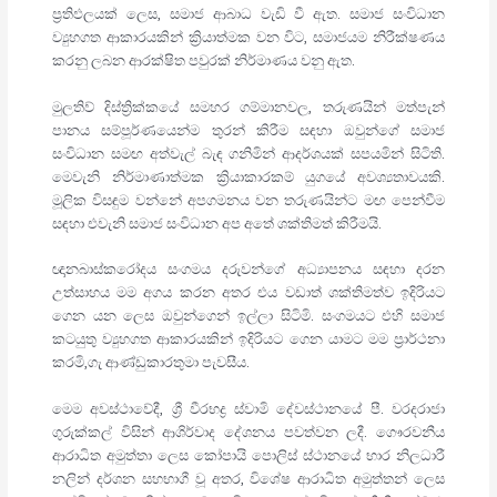
ප්‍රතිඵලයක් ලෙස, සමාජ ආබාධ වැඩි වී ඇත. සමාජ සංවිධාන
ව්‍යුහගත ආකාරයකින් ක්‍රියාත්මක වන විට, සමාජයම නිරීක්ෂණය
කරනු ලබන ආරක්ෂිත පවුරක් නිර්මාණය වනු ඇත.
මුලතිව් දිස්ත්‍රික්කයේ සමහර ගම්මානවල, තරුණයින් මත්පැන්
පානය සම්පූර්ණයෙන්ම තුරන් කිරීම සඳහා ඔවුන්ගේ සමාජ
සංවිධාන සමඟ අත්වැල් බැඳ ගනිමින් ආදර්ශයක් සපයමින් සිටිති.
මෙවැනි නිර්මාණාත්මක ක්‍රියාකාරකම් යුගයේ අවශ්‍යතාවයකි.
මූලික විසඳුම වන්නේ අපගමනය වන තරුණයින්ට මඟ පෙන්වීම
සඳහා එවැනි සමාජ සංවිධාන අප අතේ ශක්තිමත් කිරීමයි.
ඥානබාස්කරෝදය සංගමය දරුවන්ගේ අධ්‍යාපනය සඳහා දරන
උත්සාහය මම අගය කරන අතර එය වඩාත් ශක්තිමත්ව ඉදිරියට
ගෙන යන ලෙස ඔවුන්ගෙන් ඉල්ලා සිටිමි. සංගමයට එහි සමාජ
කටයුතු ව්‍යුහගත ආකාරයකින් ඉදිරියට ගෙන යාමට මම ප්‍රාර්ථනා
කරමි,ගැ ආණ්ඩුකාරතුමා පැවසීය.
මෙම අවස්ථාවේදී, ශ්‍රී වීරභද්‍ර ස්වාමි දේවස්ථානයේ පී. වරදරාජා
ගුරුක්කල් විසින් ආශිර්වාද දේශනය පවත්වන ලදී. ගෞරවනීය
ආරාධිත අමුත්තා ලෙස කෝපායි පොලිස් ස්ථානයේ භාර නිලධාරී
නලින් දර්ශන සහභාගී වූ අතර, විශේෂ ආරාධිත අමුත්තන් ලෙස