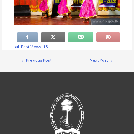
Post Views:
13
←
Previous Post
Next Post
→