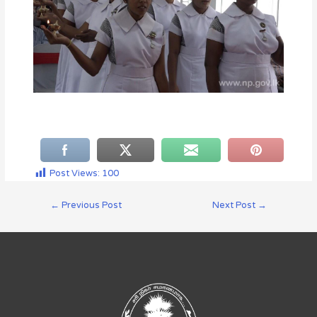
Post Views:
100
←
Previous Post
Next Post
→