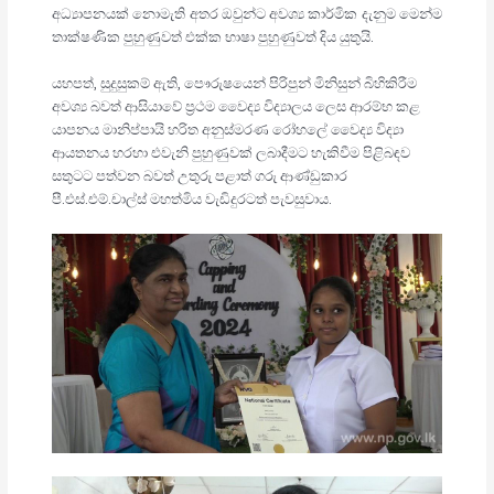
අධ්‍යාපනයක් නොමැති අතර ඔවුන්ට අවශ්‍ය කාර්මික දැනුම මෙන්ම
තාක්ෂණික පුහුණුවත් එක්ක භාෂා පුහුණුවත් දිය යුතුයි.
යහපත්, සුදුසුකම් ඇති, පෞරුෂයෙන් පිරිපුන් මිනිසුන් බිහිකිරීම
අවශ්‍ය බවත් ආසියාවේ ප්‍රථම වෛද්‍ය විද්‍යාලය ලෙස ආරම්භ කළ
යාපනය මානිප්පායි හරිත අනුස්මරණ රෝහලේ වෛද්‍ය විද්‍යා
ආයතනය හරහා එවැනි පුහුණුවක් ලබාදීමට හැකිවීම පිළිබඳව
සතුටට පත්වන බවත් උතුරු පළාත් ගරු ආණ්ඩුකාර
පී.එස්.එම්.චාල්ස් මහත්මිය වැඩිදුරටත් පැවසුවාය.