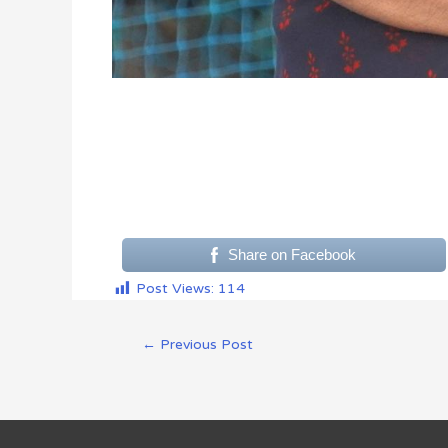
Share on Facebook
Post Views:
114
←
Previous Post