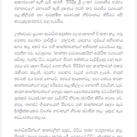
ආකාරයෙන් ඇති දැඩි කරති. ‘පිරිසිදු ශ්‍රී ලංකා’ ව්‍යාපෘතිය හරහා,
ජනතාවගේ මනසෙහි ඇති දූෂණය ඉවත් කර සමාජීය වශයෙන්
සැලකිලිමත් සහ ආරක්ෂිත සමාජයක් නිර්මාණය කිරීමට අපි
කටයුතු කරනවා,’ ඔහු පැවසීය.
උත්සවයට ප්‍රධාන ආරාධිත අමුත්තා ලෙස සහභාගී වී කතා කළ ගරු
අමාත්‍ය සරෝජා සාවිත්‍රි ෙපා්ල්රාජ්, යාපනය භූමියේ අභිමානය
අගය කළ අතර එය එහි කාන්තාවන්ගේ අතිමහත් ධෛර්යය තුළ
පවතින බව පැවසුවාය. ‘කාන්තා ව්‍යවසායකයින් ආර්ථික වශයෙන්
සවිබල ගැන්වූ විට, ඔවුන්ගේ ජීවන තත්ත්වය වැඩිදියුණු වනු ඇත.
රජය මේ සඳහා පියවර ගෙන තිබේ. පිරිමින් සහ කාන්තාවන් එකම
රැකියාව කළත්, ඔවුන්ට සමානව වැටුප් ගෙවනු ලැබේ, නමුත්
තවමත් එය එසේ නොවේ. රජයේ ආයතනවල පවා සේවය කරන
කාන්තාවන්ගේ පවුල් පරිසරය සැලකිල්ලට නොගනී. එබැවින්, වැඩ
කරන කාන්තාවන්ගේ පහසුව සඳහා දෙපාර්තමේන්තු මට්ටමින් දිවා
සුරැකුම් මධ්‍යස්ථාන සහ වැඩිහිටි නිවාස ස්ථාපිත කිරීම අවශ්‍ය වේ.
තවද, ගෘහස්ථ හිංසනයෙන් පීඩාවට පත් කාන්තාවන් සඳහා සෑම
දිස්ත්‍රික්කයකම විශේෂ නවාතැන් නිවාස ස්ථාපිත කළ යුතුය,’ ඇය
අවධාරණය කළාය.
ආරාධිතයින්ගේ කතාවලින් පසුව, විවිධ තරඟ ජයග්‍රහණය කළ
සිසුන්ට ත්‍යාග ප්‍රදානය කරන ලදී. සමාජයේ විවිධ ක්ෂේත්‍රවල තම