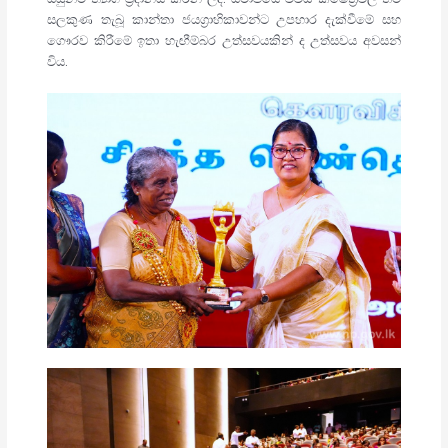
සලකුණ තැබූ කාන්තා ජයග්‍රාහිකාවන්ට උපහාර දැක්වීමේ සහ
ගෞරව කිරීමේ ඉතා හැඟීම්බර උත්සවයකින් ද උත්සවය අවසන්
විය.