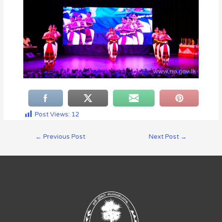
Post Views:
12
←
Previous Post
Next Post
→