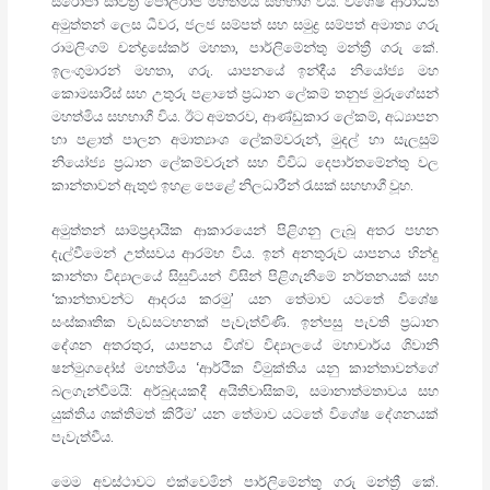
සරෝජා සාවිත්‍රි පෝල්රාජ් මහත්මිය සහභාගී විය. විශේෂ ආරාධිත
අමුත්තන් ලෙස ධීවර, ජලජ සම්පත් සහ සමුද්‍ර සම්පත් අමාත්‍ය ගරු
රාමලිංගම් චන්ද්‍රසේකර් මහතා, පාර්ලිමේන්තු මන්ත්‍රී ගරු කේ.
ඉලංගුමාරන් මහතා, ගරු. යාපනයේ ඉන්දීය නියෝජ්‍ය මහ
කොමසාරිස් සහ උතුරු පළාතේ ප්‍රධාන ලේකම් තනුජ මුරුගේසන්
මහත්මිය සහභාගී විය. ඊට අමතරව, ආණ්ඩුකාර ලේකම්, අධ්‍යාපන
හා පළාත් පාලන අමාත්‍යාංශ ලේකම්වරුන්, මුදල් හා සැලසුම්
නියෝජ්‍ය ප්‍රධාන ලේකම්වරුන් සහ විවිධ දෙපාර්තමේන්තු වල
කාන්තාවන් ඇතුළු ඉහළ පෙළේ නිලධාරීන් රැසක් සහභාගී වූහ.
අමුත්තන් සාම්ප්‍රදායික ආකාරයෙන් පිළිගනු ලැබූ අතර පහන
දැල්වීමෙන් උත්සවය ආරම්භ විය. ඉන් අනතුරුව යාපනය හින්දු
කාන්තා විද්‍යාලයේ සිසුවියන් විසින් පිළිගැනීමේ නර්තනයක් සහ
‘කාන්තාවන්ට ආදරය කරමු’ යන තේමාව යටතේ විශේෂ
සංස්කෘතික වැඩසටහනක් පැවැත්විණි. ඉන්පසු පැවති ප්‍රධාන
දේශන අතරතුර, යාපනය විශ්ව විද්‍යාලයේ මහාචාර්ය ශිවානි
ෂන්මුගදෝස් මහත්මිය ‘ආර්ථික විමුක්තිය යනු කාන්තාවන්ගේ
බලගැන්වීමයි: අර්බුදයකදී අයිතිවාසිකම්, සමානාත්මතාවය සහ
යුක්තිය ශක්තිමත් කිරීම’ යන තේමාව යටතේ විශේෂ දේශනයක්
පැවැත්වීය.
මෙම අවස්ථාවට එක්වෙමින් පාර්ලිමේන්තු ගරු මන්ත්‍රී කේ.