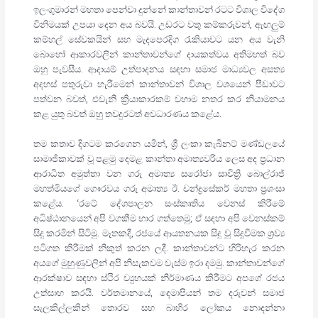
ඉලංගුමාරන් මහතා පෙන්වා දුන්නේ කාන්තාවන් රටට විශාල විදේශ
විනිමයක් උපයා දෙන අය බවයි. උඩරට වතු කම්කරුවන්, ඇඟලුම්
කම්හල් සේවකයින් සහ මැදපෙරදිග රැකියාවට යන අය වැනි
බොහෝ ආකාරවලින් කාන්තාවන්ගේ දායකත්වය අතිමහත් බව
ඔහු පැවසීය. ආදායම් උත්පාදනය සඳහා සමාජ මාධ්‍යවල අසත්‍ය
අදහස් පතුරුවා හැරීමෙන් කාන්තාවන් විශාල වශයෙන් පීඩාවට
පත්වන බවත්, එවැනි ක්‍රියාකාරකම් වහාම නතර කර නියාමනය
කළ යුතු බවත් ඔහු තවදුරටත් අවධාරණය කළේය.
තම කතාව දිගටම කරගෙන යමින්, ශ්‍රී ලංකා කැබිනට් මණ්ඩලයේ
සාමාජිකාවක් වූ පළමු දෙමළ කාන්තා අමාත්‍යවරිය ලෙස අද ප්‍රධාන
ආරාධිත අමුත්තා වන ගරු අමාත්‍ය සරෝජා සාවිත්‍රි බොල්රාජ්
මහත්මියගේ ගෞරවය ගරු අමාත්‍ය ඊ. චන්ද්‍රසේකර් මහතා ප්‍රශංසා
කළේය. ‘රටේ දේශපාලන සංස්කෘතිය වෙනස් කිරීමේ
අධිෂ්ඨානයෙන් අපි වගකීම භාර ගත්තෙමු; ඒ සඳහා අපි වෙනස්කම්
සිදු කරමින් සිටිමු. මෑතකදී, රජයේ ආයතනයක සිදු වූ සිදුවීමක ශ්‍රව්‍ය
පටිගත කිරීමක් නිකුත් කරන ලදී. කාන්තාවන්ට හිරිහැර කරන
අයගේ මුහුණුවලින් අපි නිසැකවම වැස්ම ඉරා දමමු. කාන්තාවන්ගේ
ආරක්ෂාව සඳහා ස්ථිර ව්‍යුහයක් නිර්මාණය කිරීමට අපගේ රජය
උත්සාහ කරයි. වර්තමානයේ, දෙමාපියන් තම දරුවන් සමාජ
සැලකිල්ලකින් තොරව සහ බාහිර ලෝකය නොදන්නා