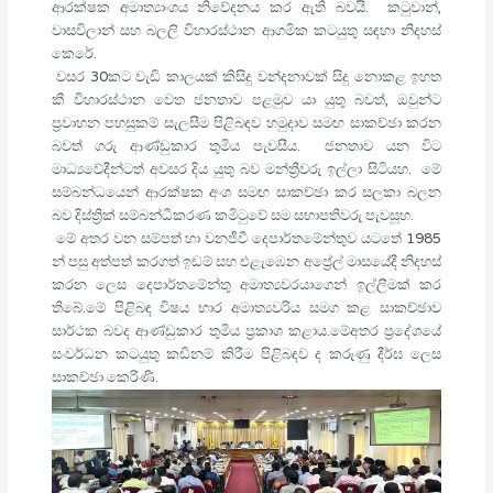
ආරක්ෂක අමාත්‍යාංශය නිවේදනය කර ඇති බවයි. කටුවාන්,
වාසවිලාන් සහ බලලි විහාරස්ථාන ආගමික කටයුතු සඳහා නිදහස්
කෙරේ.
වසර 30කට වැඩි කාලයක් කිසිදු වන්දනාවක් සිදු නොකළ ඉහත
කී විහාරස්ථාන වෙත ජනතාව පළමුව යා යුතු බවත්, ඔවුන්ට
ප්‍රවාහන පහසුකම් සැලසීම පිළිබඳව හමුදාව සමඟ සාකච්ඡා කරන
බවත් ගරු ආණ්ඩුකාර තුමිය පැවසීය. ජනතාව යන විට
මාධ්‍යවේදීන්ටත් අවසර දිය යුතු බව මන්ත්‍රීවරු ඉල්ලා සිටියහ. මේ
සම්බන්ධයෙන් ආරක්ෂක අංශ සමඟ සාකච්ඡා කර සලකා බලන
බව දිස්ත්‍රික් සම්බන්ධීකරණ කමිටුවේ සම සභාපතිවරු පැවසූහ.
මේ අතර වන සම්පත් හා වනජීවී දෙපාර්තමේන්තුව යටතේ 1985
න් පසු අත්පත් කරගත් ඉඩම් සහ එළැඹෙන අප්‍රේල් මාසයේදී නිදහස්
කරන ලෙස දෙපාර්තමේන්තු අමාත්‍යවරයාගෙන් ඉල්ලීමක් කර
තිබේ.මේ පිළිබඳ විෂය භාර අමාත්‍යවරිය සමග කළ සාකච්ඡාව
සාර්ථක බවද ආණ්ඩුකාර තුමිය ප්‍රකාශ කළාය.මේඅතර ප්‍රදේශයේ
සංවර්ධන කටයුතු කඩිනම් කිරීම පිළිබඳව ද කරුණු දීර්ඝ ලෙස
සාකච්ඡා කෙරිණි.