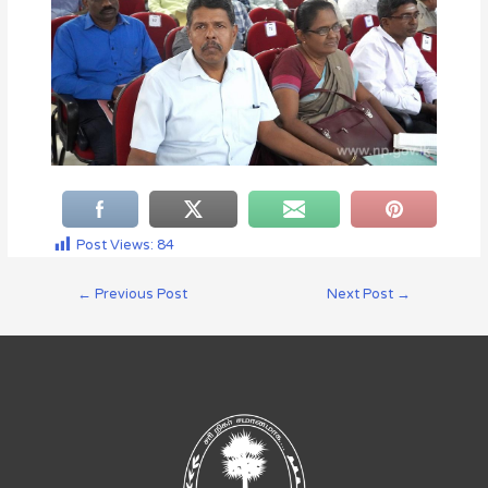
Post Views:
84
←
Previous Post
Next Post
→