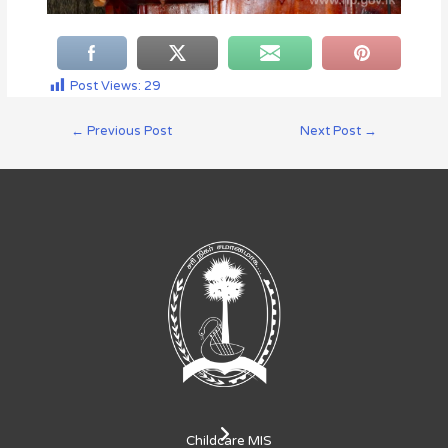
Post Views:
29
←
Previous Post
Next Post
→
Childcare MIS