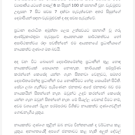
ව්‍යාපෘතිය යටතේ පාසල් 8 ක සිසුන් 100 ක් සහභාගී වූහ. වැඩමුළුව
උදෑසන 7 සිට සවස 7 දක්වා පැවැත්වෙන අතර සිසුන්ගේ
දෙමාපියන් සඳහා වැඩමුළුවක් ද අද සවස පැවැත්වේ.
ප්‍රධාන ආරාධිත අමුත්තා ලෙස උත්සවයට සහභාගී වූ ගරු
ආණ්ඩුකාරතුමා පැවසුවේ ආයතනයක සාර්ථකත්වය හෝ
අසාර්ථකත්වය රඳා පවතින්නේ එම ආයතනයේ ප්‍රධානියාගේ
නායකත්ව ගුණාංග මත බවයි.
අද වන විට බොහෝ දෙපාර්තමේන්තු ප්‍රධානීන් තුළ හොඳ
නායකත්වයක් සොයාගත නොහැක. කාර්යයක් සම්පූර්ණ
කරන්නේ කෙසේද යන්න ගැන සිතනවා වෙනුවට, සමහර
දෙපාර්තමේන්තු ප්‍රධානීන් එය නොකිරීමට හේතු සොයමින් සිටිති.
සේවා ලබා ගැනීමට පැමිණෙන ජනතාව අපේ ජනතාව බව එම
නායකයින් සිතන්නේ නැත. ඔවුන්ට උදව් කරන්නේ කෙසේද
යන්න ගැන ඔවුන් සිතන්නේ නැත. මේ සියල්ල වෙනස් වීමට නම්,
අවම වශයෙන් ඊළඟ පරම්පරාව විශිෂ්ට නායකත්ව ගුණාංගවලින්
ගොඩනැගිය යුතුය.
නායකත්ව ගුණාංග තුළින් ඔබ නව්‍ය චින්තනයක් ද වර්ධනය කළ
යුතුය. අනාගතයේදී අපගේ ජනතාවට කළ හැකි අලුත් දේවල්