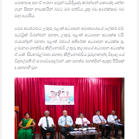
මොනවාද සහ ඒ හරහා ඔවුන් වැඩිදියුණු කරන්නේ කෙසේද යන්න
ගැන සිතන නායකයින් බවට ඔබ පත්විය යුතු බව අපේක්ෂාව බව
ඔහු පැවසීය.
මෙම අවස්ථාවට උතුරු පළාත් අධ්‍යාපන අමාත්‍යාංශයේ ලේකම් එම්.
පැට්ට්‍රික් ඩිරන්ජන් මහතා, උතුරු පළාත් අධ්‍යාපන අධ්‍යක්ෂ වයි.
ජයචන්ද්‍රන් මහතා, පළාත් රජයේ අතිරේක අධ්‍යාපන අධ්‍යක්ෂ සු.
ලාවන්‍යා මහත්මිය කිලිනොච්චි උතුරු කලාපයේ අධ්‍යාපන අධ්‍යක්ෂ
ඒ.කේ. සිවනරුල්රාජා මහතා, කිලිනොච්චිය මුරුගානන්ද විද්‍යාලයේ
විදුහල්පති ඒ.පංගයට්සෙල්වන් යන මහත්ම මහත්මීන් ඇතුළු පිරිසක්
ද සහභාගි වූහ.