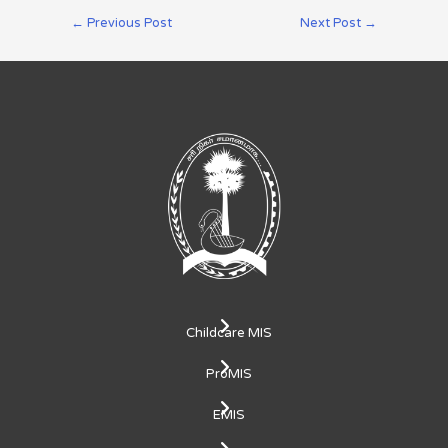
←
Previous Post
Next Post
→
Childcare MIS
ProMIS
EMIS