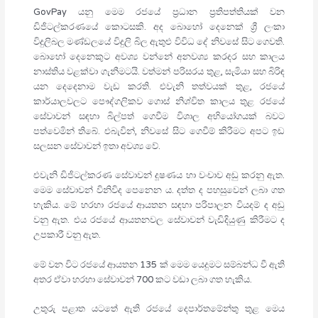
GovPay යනු මෙම රජයේ ප්‍රධාන ප්‍රතිපත්තියක් වන
ඩිජිටල්කරණයේ කොටසකි. අද බොහෝ දෙනෙක් ශ්‍රී ලංකා
විදුලිබල මණ්ඩලයේ විදුලි බිල ඇතුළු විවිධ දේ නිවසේ සිට ගෙවති.
බොහෝ දෙනෙකුට අවශ්‍ය වන්නේ අනවශ්‍ය කරදර සහ කාලය
නාස්තිය වළක්වා ගැනීමටයි. වත්මන් පරිසරය තුළ, සැමියා සහ බිරිඳ
යන දෙදෙනාම වැඩ කරති. එවැනි තත්වයක් තුළ, රජයේ
කාර්යාලවලට පෞද්ගලිකව ගොස් නිශ්චිත කාලය තුළ රජයේ
සේවාවන් සඳහා බිල්පත් ගෙවීම විශාල අභියෝගයක් බවට
පත්වෙමින් තිබේ. එබැවින්, නිවසේ සිට ගෙවීම් කිරීමට අපට ඉඩ
සලසන සේවාවන් ඉතා අවශ්‍ය වේ.
එවැනි ඩිජිටල්කරණ සේවාවන් දූෂණය හා වංචාව අඩු කරනු ඇත.
මෙම සේවාවන් විනිවිද පෙනෙන ය. දත්ත ද පහසුවෙන් ලබා ගත
හැකිය. මේ හරහා රජයේ ආයතන සඳහා පරිපාලන වියදම් ද අඩු
වනු ඇත. එය රජයේ ආයතනවල සේවාවන් වැඩිදියුණු කිරීමට ද
උපකාරී වනු ඇත.
මේ වන විට රජයේ ආයතන 135 ක් මෙම යෙදුමට සම්බන්ධ වී ඇති
අතර ඒවා හරහා සේවාවන් 700 කට වඩා ලබා ගත හැකිය.
උතුරු පළාත යටතේ ඇති රජයේ දෙපාර්තමේන්තු තුළ මෙය