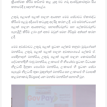
ක්‍රියාත්මක කිරීම කඩිනම් කළ යුතු බව ගරු ආණ්ඩුකාරතුමා සිය
කතාවේදී ද සඳහන් කළේය.
උතුරු පළාතේ පළාත් පාලන ආයතන මෙම සේවාවට ඒකාබද්ධ
කිරීමේ පළමු අදියරේ කටයුතු අද සිදු කරන ලදී. මේ සම්බන්ධයෙන්
පළාත් පාලන ආයතනවල සභාපතිවරුන්ට සහ ලේකම්වරුන්ට
පැහැදිලි කිරීම් ලබා දුන් අතර ඔවුන් සමඟ ගිවිසුම් අත්සන් කරන
ලදී.
මෙම අවස්ථාවට උතුරු පළාත් ප්‍රධාන ලේකම් තනුජා මුරුගේසන්
මහත්මිය, උතුරු පළාත් පළාත් පාලන අමාත්‍යාංශයේ ලේකම් ඒ.
සෝදිනාදන් මහත්මිය, උතුරු පළාත් පළාත් පාලන කොමසාරිස්
දේවානන්දිනී බාබු මහත්මිය, ලංකාපේ හි නියෝජ්‍ය ප්‍රධාන විධායක
නිලධාරී දිනුකා පෙරේරා මහත්මිය, ලංකාපේ හි ප්‍රධාන සේවා
සැපයුම් නිලධාරී තුෂා මුකුන්දන් මහත්මිය සහ ලංකාපේ හි ව්‍යාපෘති
කළමනාකරු සිවප්‍රසාද් යන මහත්ම මහත්මීන් සහභාගී වූහ.