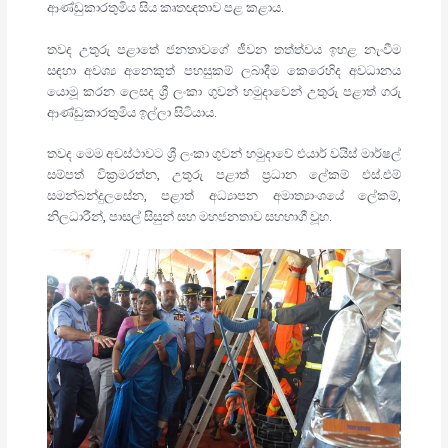
ආණ්ඩුකාරතුමිය සිය කෘතඥතාව පළ කළාය.
තවද උතුරු පළාතේ ජනතාවගේ ජීවන තත්ත්වය ඉහළ නැංවීම
සඳහා අවශ්‍ය අනෙකුත් පහසුකම් ලබාදීම කෙරෙහිද අවධානය
යොමූ කරන ලෙසද ශ්‍රී ලංකා ගුවන් හමුදාවෙන් උතුරු පළාත් ගරු
ආණ්ඩුකාරතුමිය ඉල්ලා සිටියාය.
තවද මෙම අවස්ථාවට ශ්‍රී ලංකා ගුවන් හමුදාවේ එයාර් වයිස් මාර්ෂල්
සම්පත් වික්‍රමරත්න, උතුරු පළාත් ප්‍රධාන ලේකම් එස්.එම්
සමන්බන්දුලසේන, පළාත් අධ්‍යාපන අමාත්‍යාංශයේ ලේකම්,
නිලධාරීන්, පාසල් සිසුන් සහ මහජනතාව සහභාගී වූහ.