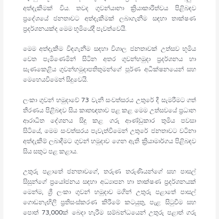
අත්දැකීමක් විය. තවද ගුවන්යානා ක්‍රියාකාරීත්වය පිළිබඳව
ප්‍රදේශයේ ජනතාවට අත්දැකීමක් ලබාගැනීම සඳහා තාක්ෂණ
ප්‍රදර්ශනයක්ද මෙම භූමියේදී පැවත්වෙයි.
මෙම අත්දැකීම විඳගැනීම සඳහා විශාල ජනතාවක් උත්සව භූමිය
වෙත පැමිණෙමින් සිටින අතර ගුවන්හමුදා ප්‍රදර්ශනය හා
සැණකෙළිය ගුවන්හමුදාපතිතුමන්ගේ පූර්ණ අධීක්ෂනයෙන් සහ
මෙහෙයවීමෙන් සිදුවෙයි.
ලංකා ගුවන් හමුදාවේ 73 වැනි සංවත්සරය උතුරේ දී සැමරීමට ගත්
තීරණය පිළිබඳව සිය කෘතඥතාව පළ කළ මෙම උත්සවයේ ප්‍රධාන
ආරාධිත දේශනය සිදු කළ ගරු ආණ්ඩුකාර තුමිය පවසා
සිටියේ, මෙම සංවත්සරය පැවැත්වීමෙන් උතුරේ ජනතාවට වටිනා
අත්දැකීම් ලබාදීමට ගුවන් හමුදාව ගෙන ඇති ක්‍රියාමාර්ගය පිළිබඳව
සිය සතුට පළ කළාය.
උතුරු පළාතේ ජනතාවගේ, තරුණ තරුණියන්ගේ සහ පාසල්
සිසුන්ගේ ප්‍රයෝජනය සඳහා අධ්‍යාපන හා තාක්ෂණ ප්‍රදර්ශනයක්
මෙන්ම, ශ්‍රී ලංකා ගුවන් හමුදාව මගින් උතුරු පළාතේ පාසල්
ගොඩනැඟිලි ප්‍රතිසංස්කරණ කිරීමේ කටයුතු, පැළ සිටුවීම සහ
පොත් 73,000ක් බෙදා හැරීම සම්බන්ධයෙන් උතුරු පළාත් ගරු