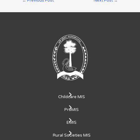
←
Previous Post
Next Post
→
Childcare MIS
ProMIS
EMIS
Rural Societies MIS