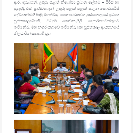
ආර්. ගුරුබරන්, උතුරු පළාත් නියෝජ්‍ය ප්‍රධාන ලේකම් – පිරිස් හා
පුහුණු, එස්. ප්‍රණවනාදන්, උතුරු පළාත් පළාත් පාලන කොමසාරිස්
දේවනන්තිනී බාබු මහත්මිය, යාපනය මහජන පුස්තකාලයේ ප්‍රධාන
පුස්තකාලාධිපති, මධ්‍යම ගොඩනැගිලි දෙපාර්තමේන්තුවේ
ඉංජිනේරු, මහ නගර සභාවේ ඉංජිනේරු සහ පුස්තකාල ආයතනයේ
නිලධාරීන් සහභාගී වූහ.