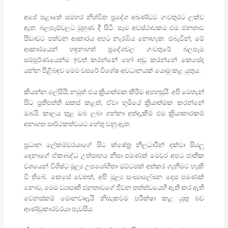
අපේ පළාතේ සමහර නිශ්චිත ප්‍රදේශ අඛණ්ඩව ගංවතුරට ලක්ව
ඇත. බලපෑම්වලට මුහුණ දී සිටී. සෑම අවස්ථාවකම එම ජනතාව
පීඩාවට පත්වන ආකාරය අපට නැරඹිය නොහැක. එබැවින්, මේ
ආකාරයෙන් හඳුනාගත් ප්‍රදේශවල ගංවතුරේ බලපෑම
සම්පූර්ණයෙන්ම ඉවත් කරන්නේ හෝ අඩු කරන්නේ කෙසේද
යන්න පිළිබඳව මෙම වසරේ විශේෂ අවධානයක් යොමු කළ යුතුය.
කියන්න ලේසියි; නමුත් එය ක්‍රියාත්මක කිරීම අපහසුයි. අපි මෙතැන්
සිට ප්‍රතිපත්ති සකස් කළත්, ඒවා භූමියේ ක්‍රියාත්මක කරන්නේ
ඔබයි. කාලය තුළ ඔබ ලබා ගන්නා අත්දැකීම් එම ක්‍රියාකාරකම්
අනාගත සාර්ථකත්වයට හේතු වනු ඇත.
ප්‍රධාන ලේකම්වරයාගේ සිට ක්ෂේත්‍ර නිලධාරීන් දක්වා සියලු
දෙනාගේ ඒකාබද්ධ උත්සාහය නිසා පමණක් මෙවර අපට ජාතික
වශයෙන් විශිෂ්ට මූල්‍ය උපයෝගිතා මට්ටමක් අත්කර ගැනීමට හැකි
වී තිබේ. කෙසේ වෙතත්, අපි මූල්‍ය සංඛ්‍යාලේඛන දෙස පමණක්
නොව, මෙම ව්‍යාපෘති ජනතාවගේ ජීවන තත්ත්වයෙහි ඇති කර ඇති
වෙනස්කම් මොනවාදැයි නිසැකවම පරීක්ෂා කළ යුතු බව
ආණ්ඩුකාරවරයා පැවසීය.