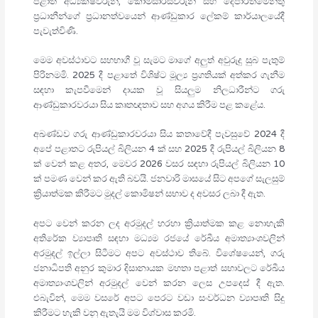
පළාත් අධ්‍යක්ෂවරුන්, කොමසාරිස්වරුන් සහ දෙපාර්තමේන්තු
ප්‍රධානීන්ගේ ප්‍රධානත්වයෙන් ආණ්ඩුකාර ලේකම් කාර්යාලයේදී
පැවැත්විණි.
මෙම අවස්ථාවට සහභාගී වූ සැමට මාගේ අලුත් අවුරුදු සුබ පැතුම්
පිරිනමමි. 2025 දී පළාතේ විශිෂ්ට මූල්‍ය ප්‍රගතියක් අත්කර ගැනීම
සඳහා කැපවීමෙන් දායක වූ සියලුම නිලධාරීන්ට ගරු
ආණ්ඩුකාරවරයා සිය කෘතඥතාව සහ අගය කිරීම පළ කළේය.
අඛණ්ඩව ගරු ආණ්ඩුකාරවරයා සිය කතාවේදී පැවසුවේ 2024 දී
අපේ පළාතට රුපියල් බිලියන 4 ක් සහ 2025 දී රුපියල් බිලියන 8
ක් වෙන් කළ අතර, මෙවර 2026 වසර සඳහා රුපියල් බිලියන 10
ක් පමණ වෙන් කර ඇති බවයි. ජනවාරි මාසයේ සිට අපගේ සැලසුම්
ක්‍රියාත්මක කිරීමට මුදල් කොමිෂන් සභාව ද අවසර ලබා දී ඇත.
අපට වෙන් කරන ලද අරමුදල් හරහා ක්‍රියාත්මක කළ නොහැකි
අතිරේක ව්‍යාපෘති සඳහා මධ්‍යම රජයේ රේඛීය අමාත්‍යාංශවලින්
අරමුදල් ඉල්ලා සිටීමට අපට අවස්ථාව තිබේ. විශේෂයෙන්, ගරු
ජනාධිපති අනුර කුමාර දිසානායක මහතා පළාත් සභාවලට රේඛීය
අමාත්‍යාංශවලින් අරමුදල් වෙන් කරන ලෙස උපදෙස් දී ඇත.
එබැවින්, මෙම වසරේ අපට පෙරට වඩා සංවර්ධන ව්‍යාපෘති සිදු
කිරීමට හැකි වනු ඇතැයි මම විශ්වාස කරමි.