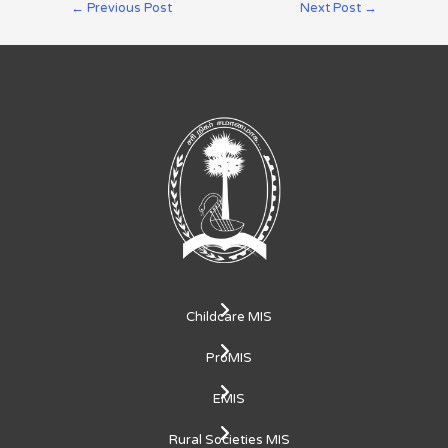
←
Previous Post
Next Post
→
Childcare MIS
ProMIS
EMIS
Rural Societies MIS