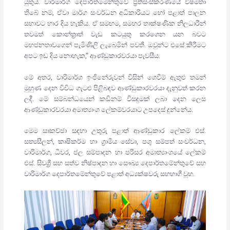
යුතුය. වාරිමාර්ග දෙපාර්තමේන්තුවේ ප්‍රතිසංස්කරණයේ විෂමතා
තිබේ නම්, ඒවා මාර්ග සංවර්ධන අධිකාරියට හෝ පළාත් පාලන
සභාවට භාර දිය හැකිය. ඒ සමඟම, සමහර තාක්ෂණික නිලධාරීන්
තවමත් කොන්ත්‍රාත් වැඩ කටයුතු කරගෙන යන බවට
මහජනතාවගෙන් පැමිණිලි ලැබෙමින් පවතී. ඔවුන්ට එසේ කිරීමට
අපට ඉඩ දිය නොහැක,” ආණ්ඩුකාරවරයා පැවසීය.
මේ අතර, වාරිමාර්ග ඉංජිනේරුවන් විසින් ගෙවීම් ඇතුළු තමන්
මුහුණ දෙන විවිධ ගැටළු පිළිබඳව ආණ්ඩුකාරවරයා දැනුවත් කරන
ලදී. මේ සම්බන්ධයෙන් කඩිනම් විසඳුමක් ලබා දෙන ලෙස
ආණ්ඩුකාරවරයා අමාත්‍යාංශ ලේකම්වරයාට උපදෙස් දුන්නේය.
මෙම සාකච්ඡා සඳහා උතුරු පළාත් ආණ්ඩුකාර ලේකම් එස්.
සත්‍යසීලන්, කෘෂිකර්ම හා ග්‍රාමීය සේවා, පශු සම්පත් සංවර්ධන,
වාරිමාර්ග, ධීවර, ජල සම්පාදන හා පරිසර අමාත්‍යාංශයේ ලේකම්
එස්. සිවශ්‍රී සහ සත්ව නිෂ්පාදන හා සෞඛ්‍ය දෙපාර්තමේන්තුවේ සහ
වාරිමාර්ග දෙපාර්තමේන්තුවේ පළාත් අධ්‍යක්ෂවරු සහභාගී වූහ.