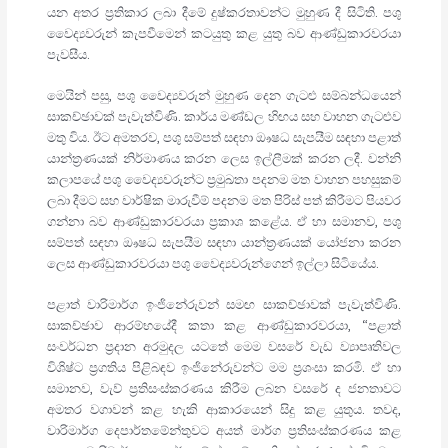
යන අතර ප්‍රතිකාර ලබා දීමේ දුෂ්කරතාවන්ට මුහුණ දී සිටිති. පශු
වෛද්‍යවරුන් කැපවීමෙන් කටයුතු කළ යුතු බව ආණ්ඩුකාරවරයා
පැවසීය.
මෙයින් පසු, පශු වෛද්‍යවරුන් මුහුණ දෙන ගැටළු සම්බන්ධයෙන්
සාකච්ඡාවක් පැවැත්විණි. කාර්ය මණ්ඩල හිඟය සහ වාහන ගැටළුව
මතු විය. ඊට අමතරව, පශු සම්පත් සඳහා ඖෂධ සැපයීම සඳහා පළාත්
යාන්ත්‍රණයක් නිර්මාණය කරන ලෙස ඉල්ලීමක් කරන ලදී. වන්නි
කලාපයේ පශු වෛද්‍යවරුන්ට ප්‍රමුඛතා පදනම මත වාහන පහසුකම්
ලබා දීමට සහ වාර්ෂික මාරුවීම් පදනම මත පිරිස් පත් කිරීමට පියවර
ගන්නා බව ආණ්ඩුකාරවරයා ප්‍රකාශ කළේය. ඒ හා සමානව, පශු
සම්පත් සඳහා ඖෂධ සැපයීම සඳහා යාන්ත්‍රණයක් යෝජනා කරන
ලෙස ආණ්ඩුකාරවරයා පශු වෛද්‍යවරුන්ගෙන් ඉල්ලා සිටියේය.
පළාත් වාරිමාර්ග ඉංජිනේරුවන් සමඟ සාකච්ඡාවක් පැවැත්විණි.
සාකච්ඡාව ආරම්භයේදී කතා කළ ආණ්ඩුකාරවරයා, “පළාත්
සංවර්ධන ප්‍රදාන අරමුදල යටතේ මෙම වසරේ වැඩ ව්‍යාපෘතිවල
විශිෂ්ට ප්‍රගතිය පිළිබඳව ඉංජිනේරුවන්ට මම ප්‍රශංසා කරමි. ඒ හා
සමානව, වැව් ප්‍රතිසංස්කරණය කිරීම ලබන වසරේ ද ජනතාවට
අමතර වගාවන් කළ හැකි ආකාරයෙන් සිදු කළ යුතුය. තවද,
වාරිමාර්ග දෙපාර්තමේන්තුවට අයත් මාර්ග ප්‍රතිසංස්කරණය කළ