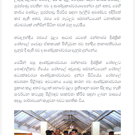
පුරප්පාඩු පවතින බව ද ආණ්ඩුකාරවරයාපෙන්වා දුන් අතර, මෙහි
කාර්ය මණ්ඩල පුරප්පාඩු පිරවීම සඳහා ඉල්ලීම් අඛණ්ඩව ඉදිරිපත්
කර ඇති අතර, රජය මේ ගැටලුව සම්බන්ධයෙන් ධනාත්මක
ස්ථාවරයක් ගනිමින් සිටින බවත් ඔහු පැවසීය.
තවද,ඉන්දීය රජයේ මූල්‍ය ආධාර යටතේ මන්නාරම දිස්ත්‍රික්
රෝහලේ වෛද්‍ය ඒකකයක් පිහිටුවන බව ඉන්දීය තානාපතිවරයා
දැනුම් දී ඇති බව ද ආණ්ඩුකාරවරයා දැනුම් දුන්නේය.
මෙයින් පසු ආණ්ඩුකාරවරයා මන්නාරම දිස්ත්‍රික් රෝහලට
පෞද්ගලිකව ගියේය. රෝහලේ අඩුපාඩු සම්බන්ධයෙන් රෝහල්
අධ්‍යක්ෂවරයා ආණ්ඩුකාරවරයාට දන්වා සිටියේය. රෝහලේ
අවශ්‍යතා පිළිබඳව අවධානය යොමු කරන බව ආණ්ඩුකාරවරයා
ප්‍රකාශ කළ අතර පළාත් සභාවේ මූල්‍ය ප්‍රතිපාදන සමඟ සිදු කළ හැකි
සංවර්ධන කටයුතු පිළිබඳව සාකච්ඡා කිරීම සඳහා ලබන මාසයේ
අදාළ පාර්ශවයන් කැඳවන බවට සහතික විය.