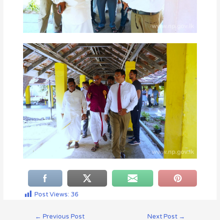
Post Views:
36
←
Previous Post
Next Post
→