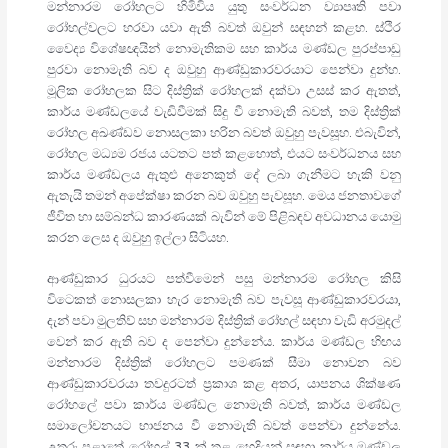
මන්නාරම රෝහලට හිමිවිය යුතු සංවර්ධන ව්‍යාපෘති පවා
රෝහල්වලට හරවා යවා ඇති බවත් ඔවුන් සඳහන් කළහ. ස්ථිර
වෛද්‍ය විශේෂඥයින් නොමැතිකම සහ කාර්ය මණ්ඩල පුරප්පාඩු
පුරවා නොමැති බව ද ඔවුහු ආණ්ඩුකාරවරයාට පෙන්වා දුන්හ.
මූලික රෝහලක සිට දිස්ත්‍රික් රෝහලක් දක්වා උසස් කර ඇතත්,
කාර්ය මණ්ඩලයේ වැඩිවීමක් සිදු වී නොමැති බවත්, තම දිස්ත්‍රික්
රෝහල අඛණ්ඩව නොසලකා හරින බවත් ඔවුහු පැවසූහ. එබැවින්,
රෝහල මධ්‍යම රජය යටතට පත් කළහොත්, එයට සංවර්ධනය සහ
කාර්ය මණ්ඩලය ඇතුළු අනෙකුත් දේ ලබා ගැනීමට හැකි වනු
ඇතැයි තමන් අපේක්ෂා කරන බව ඔවුහු පැවසූහ. මෙය ජනතාවගේ
ජීවිත හා සම්බන්ධ කාරණයක් බැවින් මේ පිළිබඳව අවධානය යොමු
කරන ලෙස ද ඔවුහු ඉල්ලා සිටියහ.
ආණ්ඩුකාර ධුරයට පත්වීමෙන් පසු මන්නාරම රෝහල කිසි
විටෙකත් නොසලකා හැර නොමැති බව පැවසූ ආණ්ඩුකාරවරයා,
දැන් පවා මුලතිව් සහ මන්නාරම දිස්ත්‍රික් රෝහල් සඳහා වැඩි අරමුදල්
වෙන් කර ඇති බව ද පෙන්වා දුන්නේය. කාර්ය මණ්ඩල හිඟය
මන්නාරම දිස්ත්‍රික් රෝහලට පමණක් සීමා නොවන බව
ආණ්ඩුකාරවරයා තවදුරටත් ප්‍රකාශ කළ අතර, යාපනය ශික්ෂණ
රෝහලේ පවා කාර්ය මණ්ඩල නොමැති බවත්, කාර්ය මණ්ඩල
සමාලෝචනයට භාජනය වී නොමැති බවත් පෙන්වා දුන්නේය.
උතුරු පළාතේ රෝහල් 33 ක් තුළ හෙදියන් සඳහා කාර්ය මණ්ඩල