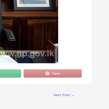
Save
Next Post
→