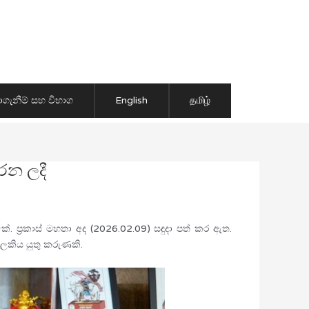
ාගැනීම් සහ විභාග
English
தமிழ்
රන ලදී
ප්‍රකාස් මහතා අද (2026.02.09) සඳුදා පත් කර ඇත.
සැලකිය යුතු කරුණකි.