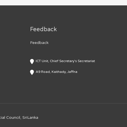
Feedback
Feedback
ICT Unit, Chief Secretary's Secretariat
A9 Road, Kaithady, Jaffna
ial Council, SriLanka