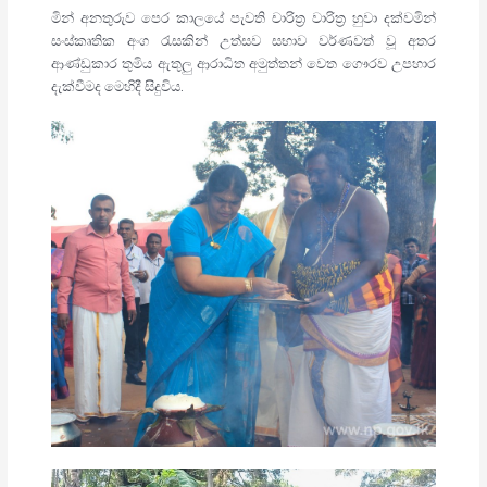
මින් අනතුරුව පෙර කාලයේ පැවති චාරිත්‍ර වාරිත්‍ර හුවා දක්වමින්
සංස්කෘතික අංග රැසකින් උත්සව සභාව වර්ණවත් වූ අතර
ආණ්ඩුකාර තුමිය ඇතුලු ආරාධිත අමුත්තන් වෙත ගෞරව උපහාර
දැක්වීමද මෙහිදී සිදුවිය.