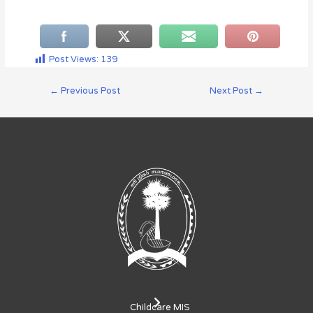
Post Views:
139
←
Previous Post
Next Post
→
Childcare MIS