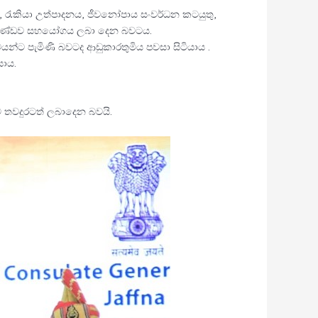
ීම්, රැකියා උත්පාදනය, ජීවනෝපාය සංවර්ධන කටයුතු,
ාව අඛණ්ඩව සහයෝගය ලබා දෙන බවටය.
යන්ට පැමිණි බවටද ආඩුකාරතුමිය පවසා සිටියාය .
යාය.
ාව තවදුරටත් ලබාදෙන බවයි.