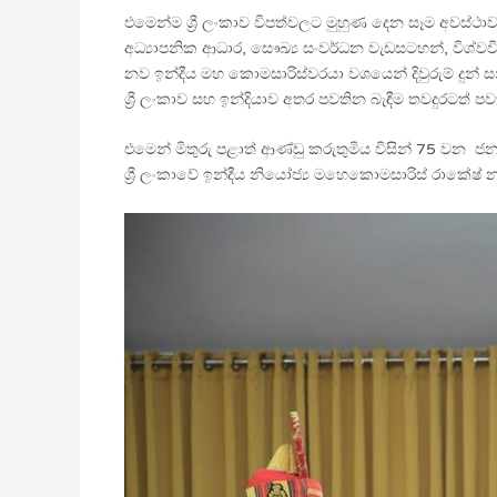
එමෙන්ම ශ්‍රී ලංකාව විපත්වලට මුහුණ දෙන සෑම අවස්ථාවක
අධ්‍යාපනික ආධාර, සෞඛ්‍ය සංවර්ධන වැඩසටහන්, විශ්
නව ඉන්දීය මහ කොමසාරිස්වරයා වශයෙන් දිවුරුම් දුන්
ශ්‍රී ලංකාව සහ ඉන්දියාව අතර පවතින බැඳීම තවදුරටත් ප
එමෙන් මිතුරු පළාත් ආණ්ඩු කරුතුමිය විසින් 75 වන ජ
ශ්‍රී ලංකාවේ ඉන්දීය නියෝජ්‍ය මහෙකොමසාරිස් රාකේෂ් 