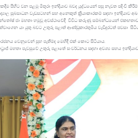
දීම පිහිට වන පළමු මිතුරා ඉන්දියාව බවද යුද්ධයෙන් පසු නැවත පදිංචි කිර
වවිද්‍යාල සුබසාධන වැඩසටහන් සහ අනෙකුත් ක්‍රියාකාරකම් සඳහා ඉන්දිය
 සන්තෝෂ් ජා මහතා හමුවූ අවස්ථාවේදී විවිධ කරුණු සම්බන්ධයෙන් එකඟතාව
වත්වාගෙන යා යුතු බවට උතුරු පළාත් ආණ්ඩුකාරතුමිය වැඩිදුරටත් පවසා සිටි
නරජනය වෙනුවෙන් සුභ පැතීම්ද මෙහිදී එක් කොට සිටියාය.
නට්‍රාජ් මහතා පැවසුවේ උතුරු පළාතේ සංවර්ධනය සඳහා අවශ්‍ය සහය ඉන්දිය