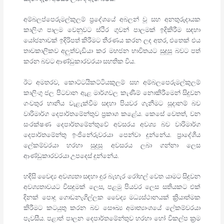
අම්බලප්පෙරුමල්කුලම් ප්‍රදේශයේ අබලන් වූ සහ අනතුරුදායක
කාලිංග පාලම වෙනුවට ස්ථිර ගුවන් පාලමක් ඉදිකිරීම සඳහා
යෝජනාවක් ඉදිරිපත් කිරීමට තීරණය කරන ලද අතර, එතෙක් එය
තාවකාලිකව අලුත්වැඩියා කර මහජන භාවිතයට සුදුසු බවට පත්
කරන බවට ආණ්ඩුකාරවරයා සහතික විය.
ඊට අමතරව, කොට්ටයිකට්ටියකුලම් සහ අම්බලපෙරුමල්කුලම්
කාලිංගු ජල පිටවාන ඇළ මාර්ගවල කැණීම් නොකිරීමෙන් සිදුවන
ගංවතුර හානිය වැළැක්වීම සඳහා පියවර ගැනීමට සූදානම් බව
වාරිමාර්ග දෙපාර්තමේන්තුව ප්‍රකාශ කළේය. කෙසේ වෙතත්, වන
සංරක්ෂණ දෙපාර්තමේන්තුවේ අවසරය අවශ්‍ය බව වාරිමාර්ග
දෙපාර්තමේන්තු ඉංජිනේරුවරයා පෙන්වා දුන්නේය. ප්‍රාදේශීය
ලේකම්වරයා හරහා සුදුසු අවසරය ලබා ගන්නා ලෙස
ආණ්ඩුකාරවරයා උපදෙස් දුන්නේය.
හදිසි වෛද්‍ය අවශ්‍යතා සඳහා දුර බැහැර රෝහල් වෙත යාමට සිදුවන
අවශ්‍යතාවයට විසඳුමක් ලෙස, පළමු පියවර ලෙස සතියකට එක්
දිනක් පොදු ගොඩනැගිල්ලක වෛද්‍ය මධ්‍යස්ථානයක් ක්‍රියාත්මක
කිරීමට කටයුතු කරන බව සෞඛ්‍ය අමාත්‍යාංශයේ ලේකම්වරයා
පැවසීය. පළාත් පාලන දෙපාර්තමේන්තුව හරහා හෝ විකල්ප ක්‍රම