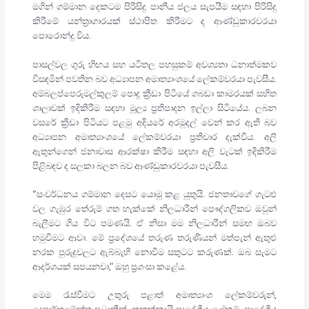
මගින් ගම්මාන දෙකටම පිරිසිදු පානීය ජලය සැපයීම සඳහා පිරිසිදු
කිරීමේ යන්ත්‍රාගාරයක් ස්ථාපිත කිරීමට ද ආණ්ඩුකාරවරයා
පොරොන්දු විය.
පාසල්වල ගුරු හිඟය සහ යටිතල පහසුකම් අවශ්‍යතා ධනාත්මකව
විසඳමින් පවතින බව අධ්‍යාපන අමාත්‍යාංශයේ ලේකම්වරයා පැවසීය.
අම්බලප්පෙරුමල්කුලම් පොදු ක්‍රීඩා පිටියේ ගබඩා කාමරයක් සහිත
ශාලාවක් ඉදිකිරීම සඳහා මූල්‍ය ප්‍රතිපාදන ඉල්ලා සිටියේය. ලබන
වසරේ ක්‍රීඩා පිටියට පළමු අදියරේ අරමුදල් වෙන් කර ඇති බව
අධ්‍යාපන අමාත්‍යාංශයේ ලේකම්වරයා ප්‍රතිචාර දැක්වීය. අලි
ඇතුන්ගෙන් ජනාවාස ආරක්ෂා කිරීම සඳහා අලි වැටක් ඉදිකිරීම
පිළිබඳව ද සලකා බලන බව ආණ්ඩුකාරවරයා පැවසීය.
“සංවර්ධනය ගම්මාන දෙසට යොමු කළ යුතුයි. ජනතාවගේ ගැටළු
වල ගැඹුර තේරුම් ගත හැක්කේ නිලධාරීන් පෞද්ගලිකව ඔවුන්
බැලීමට ගිය විට පමණයි. ඒ නිසා මම නිලධාරීන් සමඟ ඔබව
හමුවීමට ආවා. මේ ප්‍රදේශයේ තරුණ තරුණියන් මත්පැන් ඇතුළු
නරක පුරුදුවලට ඇබ්බැහි නොවීම සතුටට කරුණක්. ඔබ සැමට
ආදර්ශයක් සපයනවා,” ඔහු ප්‍රශංසා කළේය.
මෙම රැස්වීමට උතුරු පළාත් අමාත්‍යාංශ ලේකම්වරුන්,