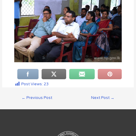
Post Views:
23
←
Previous Post
Next Post
→