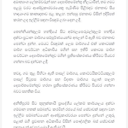
අමාත්‍යාංශ ලේකම්වරුන් සහ දෙපාර්තමේන්තු නිලධාරීන්, තම ගමට
පළමු වරට ආණ්ඩුකාරවරයෙකු පැමිණීම පිළිබඳව ජනතාව සිය
හෘදයාංගම කෘතඥතාව පළ කළහ. ඉන්පසු ජනතාව විසින් ඉදිරිපත්
කරන ලද ඉල්ලීම් සඳහා විසඳුම් ලබා දෙන ලදී.
තෙන්නියන්කුලම් හන්දියේ සිට අම්බලපෙරුමල්කුලම් හන්දිය
දක්වා ප්‍රධාන මාර්ගය සම්පූර්ණයෙන්ම අබලන් වී ඇති බව ජනතාව
පෙන්වා දුන්හ. මෙයට විසඳුමක් ලෙස මාර්ගයේ එක් කොටසක්
මාර්ග සංවර්ධන අධිකාරිය මගින් සහ ඉතිරි කොටස මාර්ග
සංවර්ධන දෙපාර්තමේන්තුව මගින් ප්‍රතිසංස්කරණය කිරීමට පියවර
ගන්නා බව දන්වන ලදී.
තවද, ගම තුළ පිහිටා ඇති පාසල් මාර්ගය, කොට්ටයිකට්ටියකුලම්
පාසල් පිටුපස මාර්ගය සහ විදාතා මාර්ගය පළාත් පාලන
දෙපාර්තමේන්තුව හරහා ප්‍රතිසංස්කරණය කිරීමට පියවර ගන්නා
බවට සහතික විය.
අනිතිපුරම් සිට තුනුක්කායි ප්‍රාදේශීය ලේකම් කාර්යාලය දක්වා
ගම්මාන හතක් සම්බන්ධ කරමින් රජයේ බස් සේවාවක් සඳහා වන
ඉල්ලීම සම්බන්ධයෙන් ආණ්ඩුකාරවරයා පෙන්වා දුන්නේ උතුරු
පළාත් මගී ප්‍රවාහන අධිකාරිය විසින් පෞද්ගලික බස් සේවාවක්
සඳහා දැන් අවසර ලබා දී ඇති බවයි.