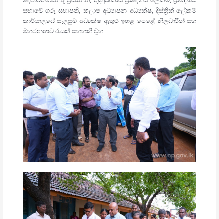
දෙපාර්තමේන්තු ප්‍රධානීන්, තුනුක්කායි ප්‍රාදේශීය ලේකම්, ප්‍රාදේශීය
සභාවේ ගරු සභාපති, කලාප අධ්‍යාපන අධ්‍යක්ෂ, දිස්ත්‍රික් ලේකම්
කාර්යාලයේ සැලසුම් අධ්‍යක්ෂ ඇතුළු ඉහළ පෙළේ නිලධාරීන් සහ
මහජනතාව රැසක් සහභාගී වූහ.