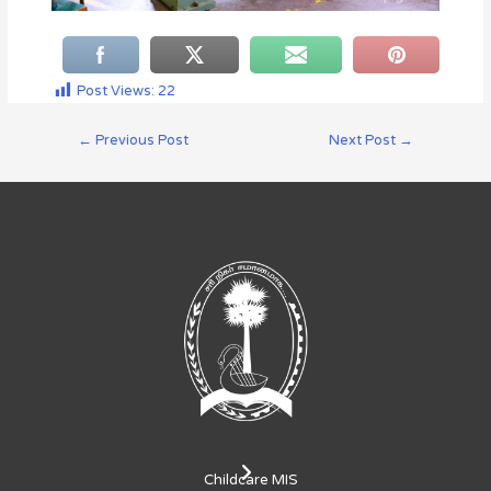
Post Views:
22
←
Previous Post
Next Post
→
Childcare MIS