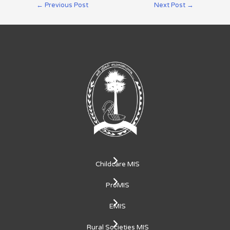
←
Previous Post
Next Post
→
Childcare MIS
ProMIS
EMIS
Rural Societies MIS