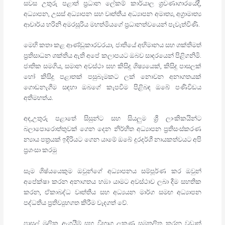
සවස උතුරු පළාත් ප්‍රධාන ලේකම් කාර්යාල ශ්‍රවණාගාරයේදී,
අධ්‍යාපන, උසස් අධ්‍යාපන සහ වෘත්තීය අධ්‍යාපන අමාත්‍ය, අග්‍රාමාත්‍ය
ආචාර්ය හරිනි අමරසූරිය මහත්මියගේ ප්‍රධානත්වයෙන් පැවැත්විණි.
මෙහි කතා කළ ආණ්ඩුකාරවරයා, ජාතියේ අභිමානය සහ ශක්තිමත්
ප්‍රතිසාධන ශක්තිය ඇති අපේ කලාපයට ඔබව සාදරයෙන් පිළිගනිමි.
ජාතික සමගිය, සමාන අවස්ථා සහ කිසිදු ශිෂ්‍යයෙක්, කිසිදු පාසලක්
හෝ කිසිදු පළාතක් පසුබෑමකට ලක් නොවන අනාගතයක්
ගොඩනැගීම සඳහා ඔබගේ කැපවීම පිළිබඳ ඔබේ පණිවිඩය
අතිමහත්ය.
අද,උතුරු පළාතේ සිසුන්ට සහ සියලුම ශ්‍රී ලාංකිකයින්ට
බලාපොරොත්තුවක් ගෙන දෙන නිර්භීත අධ්‍යාපන ප්‍රතිසංස්කරණ
න්‍යාය පත්‍රයක් ඉදිරියට ගෙන යාමේ ඔබේ දූරදර්ශී නායකත්වයට අපි
ප්‍රශංසා කරමු
සෑම ශිෂ්යයෙකුම ඔවුන්ගේ අධ්‍යාපනය සම්පූර්ණ කර ඔවුන්
අපේක්ෂා කරන අනාගතය හඹා යාමට අවස්ථාව ලබා දීම සහතික
කරන, ඒකාබද්ධ වෘත්තීය සහ අධ්‍යයන මාර්ග සමඟ අධ්‍යාපන
පද්ධතිය ප්‍රතිව්‍යුහගත කිරීම වැදගත් වේ.
පාසල් මූලික ඇගයීම් සහ විභාග ලකුණු සමතුලිත කරන වඩාත්