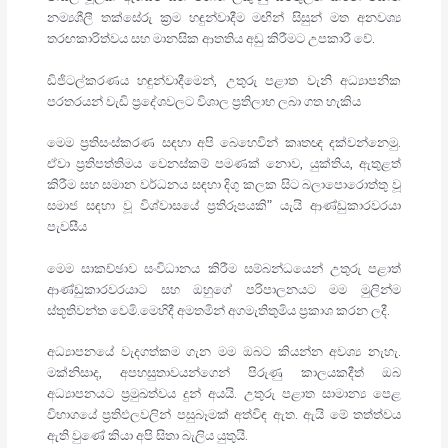
නම්‍යශීලී තක්සේරු ක්‍රම හඳුන්වාදීම මඟින් සිසුන් මත අනවශ්‍ය
තරඟකාරිත්වය සහ මානසික ආතතිය අඩු කිරීමට උපකාරී වේ.
ඩිජිටල්කරණය හඳුන්වාදීමෙන්, උතුරු පළාත වැනි අධ්‍යාපනික
පරතරයන් වැඩි ප්‍රදේශවලට විශාල ප්‍රතිලාභ ලබා ගත හැකිය
මෙම ප්‍රතිසංස්කරණ සඳහා අපි බෙහෙවින් කෘතඥ දක්වන්නෙමු.
ඒවා ප්‍රතිපත්තිමය වෙනස්කම් පමණක් නොව, යුක්තිය, ඇතුළත්
කිරීම සහ සමාන වර්ධනය සඳහා දිගු කලක සිට බලාපොරොත්තු වූ
සමාජ සඳහා වූ විශ්වාසයේ ප්‍රතිරූපයකි” යැයි ආණ්ඩුකාරවරයා
පැවසීය
මෙම සාකච්ඡාව සංවිධානය කිරීම සම්බන්ධයෙන් උතුරු පළාත්
ආණ්ඩුකාරවරයාට සහ ඔහුගේ පරිපාලනයට මම මුලින්ම
ස්තූතිවන්ත වෙමි.මෙහිදී අමතමින් අගමැතිතුමිය ප්‍රකාශ කරන ලදී.
අධ්‍යාපනයේ වැදගත්කම ගැන මම ඔබට කියන්න අවශ්‍ය නැහැ.
මක්නිසාද, අපහසුතාවයන්ගෙන් පිරුණු කාලයකදීත් ඔබ
අධ්‍යාපනයට ප්‍රමුඛත්වය දුන් අයයි. උතුරු පළාත සාමාන්‍ය පෙළ
විභාගයේ ප්‍රතිඵලවලින් පසුබෑමක් අත්විඳ ඇත. ඇයි මේ තත්ත්වය
ඇති වුණේ කියා අපි සිතා බැලිය යුතුයි.