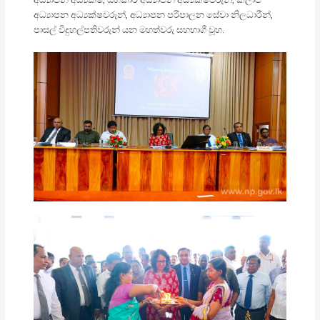
අධ්‍යාපන අධ්‍යක්ෂවරුන්, අධ්‍යාපන පරිපාලන සේවා නිලධාරීන්,
පාසල් විදුහල්පතිවරුන් යන මහත්වරු සහභාගී වූහ.