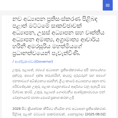
Skip
Main
to
Men
Post
content
නව අධ්‍යාපන ප්‍රතිසංස්කරණ පිළිබඳ
navigation
පළාත් මට්ටමේ සාකච්ඡාවක්
අධ්‍යාපන, උසස් අධ්‍යාපන සහ වෘත්තීය
අධ්‍යාපන අමාත්‍ය, අග්‍රාමාත්‍ය ආචාර්ය
හරිනි අමරසූරිය මහත්මියගේ
ප්‍රධානත්වයෙන් පැවැත්විණි.
/
ආණ්ඩුකාරවර(Governor)
උතුරු පළාතේ, රජයේ අධ්‍යාපන ප්‍රතිසංස්කරණය අපි සහයෝගය
දක්වමු. අපගේ දක්ෂ තරුණයින්, කැපවූ ගුරුවරුන් සහ අපගේ
ජනතාවගේ අධිෂ්ඨානය සමඟින්, ශ්‍රී ලංකාවේ අධ්‍යාපනය සඳහා නව
පරිච්ඡේදයක උතුරු පළාත ජයග්‍රහණයේ ආදර්ශය වනු ඇතැයි මම
විශ්වාස කරමි. උතුරු පළාතේ ගෞරවනීය ආණ්ඩුකාරවරයා එන්.
වේදනායගම් මහතා මෙසේ ප්‍රකාශ කරන ලදී.
2026 සිට ක්‍රියාත්මක කිරීමට නියමිත නව අධ්‍යාපන ප්‍රතිසංස්කරණ
පිළිබඳ පළාත් මට්ටමේ සාකච්ඡාවක්, සෙනසුරාදා (2025.08.02)