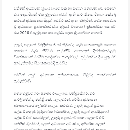
වත්මන් අධ්‍යාපන ක්‍රමය සැමට එක හා සමාන නොවන බව පෙනේ.
එය දෙමාපියන් මත මූල්‍යමය බරක් ඇති කර තිබේ. විභාග කේන්ද්‍ර
කරගත් අධ්‍යාපනය සිසුන් අවහිර කර ඇත. එබැවින්, මෙම අත්‍යවශ්‍ය
වූ අධ්‍යාපන ප්‍රතිසංස්කරණය අදියර වශයෙන් ක්‍රියාත්මක කෙරේ.
එය 2026 දී පළමු සහ හය ශ්‍රේණි සඳහා ක්‍රියාත්මක කෙරේ.
උතුරු පළාතේ දිස්ත්‍රික්ක 5 ක් තිබුණද. සෑම කෙනෙකුම යාපනය
නගරයේ වැඩ කිරීමට කැමතියි. අනෙකුත් දිස්ත්‍රික්කවලට,
විශේෂයෙන් මායිම් ප්‍රදේශවල පාසල්වලට ප්‍රමුඛත්වය දිය යුතු බව
අගමැතිතුමිය සිය කතාවේදී පැවසීය
මෙයින් පසුව අධ්‍යාපන ප්‍රතිසංස්කරණ පිළිබඳ සාකච්ඡාවක්
පැවැත්විණි
මෙම හමුවට ගරු අමාත්‍ය රාමලිංගම්. චන්ද්‍රසේකර්, ගරු
පාර්ලිමේන්තු මන්ත්‍රී කේ. ඉලංගුමරන්, රේඛීය අධ්‍යාපන
අමාත්‍යාංශයේ ලේකම් නාලක කළුවැව, උතුරු පළාත් ප්‍රධාන
ලේකම් තනුජා මුරුගේසන් මහත්මිය, උතුරු පළාත් ආණ්ඩුකාර
ලේකම් එස්. සත්‍යසීලන්, උතුරු පළාත් අධ්‍යාපන ලේකම් එම්.
පත්තික් ඩ්‍රන්ජන්, පළාත් අධ්‍යාපන අධ්‍යක්ෂ, අතිරේක පළාත්
අධ්‍යාපන අධ්‍යක්ෂ, සහකාර අධ්‍යාපන අධ්‍යක්ෂවරුන්, කලාප