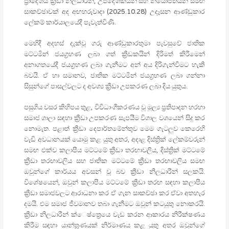
ප්‍රාදේශීය ක්‍රීඩා නිලධාරීන්, උපදේශකයින් සහ නියෝජිතයින් සමඟ
සාකච්ඡාවක් අද අඟහරුවාදා (2025.10.28) උදෑසන ආණ්ඩුකාර
ලේකම් කාර්යාලයේදී පැවැත්විණි.
මෙහිදී අදහස් දැක්වූ ගරු ආණ්ඩුකාරතුමා පැවසුවේ ජාතික
මට්ටමින් ජයග්‍රහණ ලබා ගත් ක්‍රීඩකයින් දිරිමත් කිරීමෙන්
අනාගතයේදී ජයග්‍රහණ ලබා ගැනීමට අන් අය දිරිගැන්වීමට හැකි
බවයි. ඒ හා සමානව, ජාතික මට්ටමින් ජයග්‍රහණ ලබා ගන්නා
සිසුන්ගේ පාසල්වලට ද අවශ්‍ය ක්‍රීඩා උපකරණ ලබා දිය යුතුය.
පසුගිය වසර කිහිපය තුළ, විවිධාංගීකරණය වූ මූල්‍ය ප්‍රතිපාදන හරහා
සමාජ ශාලා සඳහා ක්‍රීඩා උපකරණ සැපයීම විශාල වශයෙන් සිදු කර
නොමැත. පළාත් ක්‍රීඩා දෙපාර්තමේන්තුව මෙම ගැටලුව කෙරෙහි
වැඩි අවධානයක් යොමු කළ යුතු අතර, අදාළ දිස්ත්‍රික් ලේකම්වරුන්
සමඟ එක්ව කලාපීය මට්ටමේ ක්‍රීඩා තරඟාවලිය, දිස්ත්‍රික් මට්ටමේ
ක්‍රීඩා තරඟාවලිය සහ ජාතික මට්ටමේ ක්‍රීඩා තරඟාවලිය සමඟ
ඔවුන්ගේ කාර්යය අවසන් වූ බව ක්‍රීඩා නිලධාරීන් සලකයි.
විශේෂයෙන්, ඔවුන් කලාපීය මට්ටමේ ක්‍රීඩා තරඟ සඳහා කලාපීය
ක්‍රීඩා සමාජවලට ආරාධනා කර ඒ ගැන සාකච්ඡා කර ඒවා අතහැර
දමයි. එම සමාජ ජීවමානව තබා ගැනීමට ඔවුන් කටයුතු නොකරයි.
ක්‍රීඩා නිලධාරීන් ක්ෙෂ්ත්‍රෙයෙ වැඩ කරන ආකාරය නිරීක්ෂණය
කිරීම සඳහා යාන්ත්‍රණයක් නිර්මාණය කළ යුතු අතර ඔවුන්ගේ