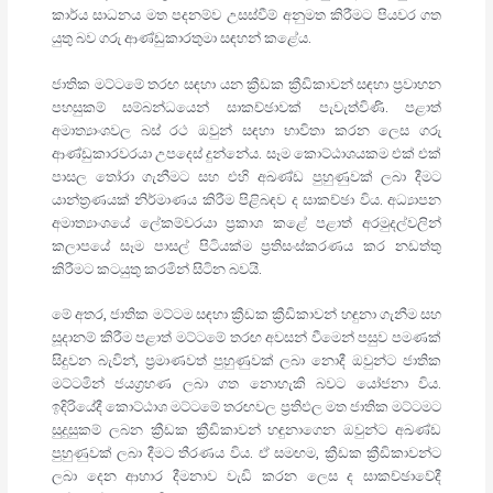
කාර්ය සාධනය මත පදනම්ව උසස්වීම් අනුමත කිරීමට පියවර ගත
යුතු බව ගරු ආණ්ඩුකාරතුමා සඳහන් කළේය.
ජාතික මට්ටමේ තරඟ සඳහා යන ක්‍රීඩක ක්‍රීඩිකාවන් සඳහා ප්‍රවාහන
පහසුකම් සම්බන්ධයෙන් සාකච්ඡාවක් පැවැත්විණි. පළාත්
අමාත්‍යාංශවල බස් රථ ඔවුන් සඳහා භාවිතා කරන ලෙස ගරු
ආණ්ඩුකාරවරයා උපදෙස් දුන්නේය. සෑම කොට්ඨාශයකම එක් එක්
පාසල තෝරා ගැනීමට සහ එහි අඛණ්ඩ පුහුණුවක් ලබා දීමට
යාන්ත්‍රණයක් නිර්මාණය කිරීම පිළිබඳව ද සාකච්ඡා විය. අධ්‍යාපන
අමාත්‍යාංශයේ ලේකම්වරයා ප්‍රකාශ කළේ පළාත් අරමුදල්වලින්
කලාපයේ සෑම පාසල් පිටියක්ම ප්‍රතිසංස්කරණය කර නඩත්තු
කිරීමට කටයුතු කරමින් සිටින බවයි.
මේ අතර, ජාතික මට්ටම සඳහා ක්‍රීඩක ක්‍රීඩිකාවන් හඳුනා ගැනීම සහ
සූදානම් කිරීම පළාත් මට්ටමේ තරඟ අවසන් වීමෙන් පසුව පමණක්
සිදුවන බැවින්, ප්‍රමාණවත් පුහුණුවක් ලබා නොදී ඔවුන්ට ජාතික
මට්ටමින් ජයග්‍රහණ ලබා ගත නොහැකි බවට යෝජනා විය.
ඉදිරියේදී කොට්ඨාශ මට්ටමේ තරඟවල ප්‍රතිඵල මත ජාතික මට්ටමට
සුදුසුකම් ලබන ක්‍රීඩක ක්‍රීඩිකාවන් හඳුනාගෙන ඔවුන්ට අඛණ්ඩ
පුහුණුවක් ලබා දීමට තීරණය විය. ඒ සමඟම, ක්‍රීඩක ක්‍රීඩිකාවන්ට
ලබා දෙන ආහාර දීමනාව වැඩි කරන ලෙස ද සාකච්ඡාවේදී