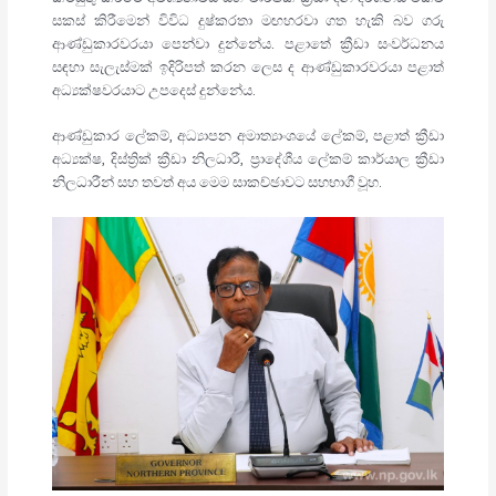
සකස් කිරීමෙන් විවිධ දුෂ්කරතා මඟහරවා ගත හැකි බව ගරු
ආණ්ඩුකාරවරයා පෙන්වා දුන්නේය. පළාතේ ක්‍රීඩා සංවර්ධනය
සඳහා සැලැස්මක් ඉදිරිපත් කරන ලෙස ද ආණ්ඩුකාරවරයා පළාත්
අධ්‍යක්ෂවරයාට උපදෙස් දුන්නේය.
ආණ්ඩුකාර ලේකම්, අධ්‍යාපන අමාත්‍යාංශයේ ලේකම්, පළාත් ක්‍රීඩා
අධ්‍යක්ෂ, දිස්ත්‍රික් ක්‍රීඩා නිලධාරී, ප්‍රාදේශීය ලේකම් කාර්යාල ක්‍රීඩා
නිලධාරීන් සහ තවත් අය මෙම සාකච්ඡාවට සහභාගී වූහ.