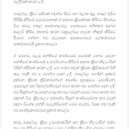
ඉල්ලීමක් කරන ලදී.
පාසල්වල ක්‍රීඩා සතියක් හඳුන්වා දීමට සහ පළාත තුළ පාසල් භූමිය
පිරිසිදු කිරීමේ වැඩසටහනක් ඒ සමඟම ක්‍රියාත්මක කිරීමට තීරණය
විය. තවද, පාසල් ආපනශාලාවල සෞඛ්‍යයට අහිතකර ආහාර
අලෙවි කිරීම තහනම් කරන චක්‍රලේඛය නැවත නිකුත් කිරීමට
පියවර ගන්නා බව අධ්‍යාපන අමාත්‍යාංශයේ ලේකම්වරයා
සාකච්ඡාවේදී ප්‍රකාශ කළේය.
ඒ සමඟම, පළමු පන්තියේ කණ්ඩායම් පමණක් නොව දෙවන
පන්තියේ කණ්ඩායම් ද සංවර්ධනය කිරීමේ අදහස ක්‍රීඩා නිලධාරීන්
විසින් ඉදිරිපත් කරන ලදී. මේ හරහා තවත් ක්‍රීඩක ක්‍රීඩිකාවන් බිහි
කළ හැකි බව ද පෙන්වා දෙන ලදී. පාසල්වල හොඳින් දස්කම්
දක්වන ක්‍රීඩක ක්‍රීඩිකාවන්ගේ අඛණ්ඩ පුහුණුවට දෙමාපියන්,
ගුරුවරුන් සහ විදුහල්පතිවරුන් බාධා කරන බව පෙන්වා දෙන ලදී.
එම සිසුන්ගේ අධ්‍යාපනය සලකා බලා ඔවුන් මෙයට බාධා කරන බව
සඳහන් විය. ක්‍රීඩාවලට සම්බන්ධ සිසුන් කණ්ඩායම්ගත කර ඔවුන්
සඳහා විශේෂ පන්ති පැවැත්වීමෙන් මෙම ගැටළුව විසඳා ගත හැකි
බව ආණ්ඩුකාරවරයා ප්‍රකාශ කළේය.
තවද, පාසල්වල ක්‍රීඩා උපදේශකයින් සහ ක්‍රීඩා නිලධාරීන් එක්ව
කටයුතු කිරීමේ අවශ්‍යතාවය සහ වාර්ෂික ක්‍රීඩා දින දර්ශනය එක්ව