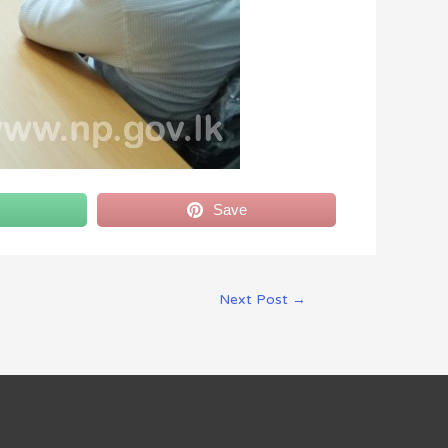
Save
Next Post
→