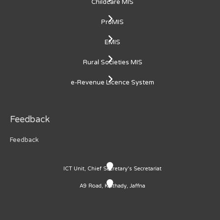
Childcare MIS
ProMIS
EMIS
Rural Societies MIS
e-Revenue Licence System
Feedback
Feedback
ICT Unit, Chief Secretary's Secretariat
A9 Road, Kaithady, Jaffna