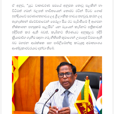
ඒ අනුව, “යුධ වාතාවරණ සමයේ අනුමත තොටු පළකින් හා
විධිමත් ගමන් බලපත් භාවිතයෙන් තොරව රටින් පිටව ගොස්
ඉන්දියාවේ සරණාගතභාවය ලද ශ්‍රී ලාංකික භාවය තහවුරු කරන ලද
තැනැත්තන් ස්වේච්ඡාවෙන් පෙරළා සිය රට පැමිණීමේ දී ආගමන
නිෂ්කාශන පහසුකම් සැලසීම” යන මැයෙන් කැබිනට් පත්‍රිකාවක්
ඉදිරිපත් කර ඇති බවත්, කැබිනට් තීරණයට අනුකූලව ඉදිරි
ක්‍රියාමාර්ග ගැනීම සඳහා ගරු නීතිපති තුමාගෙන් උපදෙස් විමසා ඇති
බව මහජන ආරක්ෂක සහ පාර්ලිමේන්තු කටයුතු අමාත්‍යාංශය
ආණ්ඩුකාරවරයාට දන්වා තිබේ.