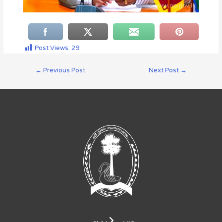
Post Views:
29
←
Previous Post
Next Post
→