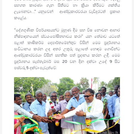
සහගත කාරණා ගැන සිතීමට හා ක්‍රියා කිරීමට ශක්තිය
ලැබෙනවා…” යනුවෙන් ආණ්ඩුකාරවරයා වැඩිදුරටත් ප්‍රකාශ
කළේය.
“දේශගුණික විපර්යාසයන්ට මුහුණ දීම සහ විෂ නොවන ආහාර
නිෂ්පාදනයෙන් ස්වයංපෝෂිතභාවය කරා” යන තේමාව යටතේ
පළාත් කෘෂිකර්ම දෙපාර්තමේන්තුව විසින් මෙම ප්‍රදර්ශනය
සංවිධානය කරන ලද අතර උතුරු පළාතේ හොඳම ගොවීන්ට
ආණ්ඩුකාරවරයා විසින් සහතික පත් ප්‍රදානය කරන ලදී. මෙම
ප්‍රදර්ශනය සැප්තැම්බර් මස 20 වන දින දක්වා උදේ 9 සිට
පස්වරු 5 දක්වා පැවැත්වේ.