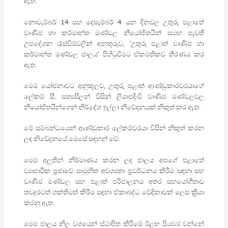
ඇත.
නොවැම්බර් 14 සහ දෙසැම්බර් 4 යන දිනවල උතුරු පළාතේ
වාණිජ හා කර්මාන්ත මණ්ඩල නියෝජිතයින් සමඟ පැවති
උපදේශන රැස්වීම්වලින් අනතුරුව, ‘උතුරු පළාත් වාණිජ හා
කර්මාන්ත මණ්ඩල ජාලය’ පිහිටුවීමට ඒකමතිකව තීරණය කර
ඇත.
මෙම යෝජනාවට අනුකූලව, උතුරු පළාත් ආණ්ඩුකාරවරයාගේ
ලේකම් සී. සත්‍යසීලන් විසින් ලියාපදිංචි වාණිජ මණ්ඩලවල
නියෝජිතයින්ගෙන් නිර්දේශ ඉල්ලා නිවේදනයක් නිකුත් කර ඇත.
මේ සම්බන්ධයෙන් ආණ්ඩුකාර ලේකම්වරයා විසින් නිකුත් කරන
ලද නිවේදනයේ මෙසේ සඳහන් වේ:
මෙම අලුතින් නිර්මාණය කරන ලද ජාලය අපගේ පළාතේ
ව්‍යාපාරික ප්‍රජාවේ සාමූහික අවශ්‍යතා ප්‍රවර්ධනය කිරීම සඳහා සහ
වාණිජ මණ්ඩල සහ පළාත් පරිපාලනය අතර සහයෝගීතාව
තවදුරටත් ශක්තිමත් කිරීම සඳහා ඒකාබද්ධ වේදිකාවක් ලෙස ක්‍රියා
කරනු ඇත.
මෙම ජාලය නිල වශයෙන් ස්ථාපිත කිරීමේ ඊළඟ පියවර වන්නේ