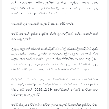
එහි ආරම්භක පරිපාලකයින් තෝරා ගැනීම සඳහා වන
මැතිවරණයකි. මෙම මැතිවරණයේදී, පහත සඳහන් ප්‍රධාන තනතුරු
හතර සඳහා පරිපාලකයින් තේරී පත් වනු ඇත:
සභාපති, උප සභාපති, ලේකම් සහ භාණ්ඩාගාරික
මෙම තනතුරු ප්‍රජාතන්ත්‍රවාදී ඡන්ද ක්‍රියාවලියක් හරහා තෝරා පත්
කර ගනු ලැබේ.
උතුරු පළාතේ සමාගම් රෙජිස්ට්‍රාර් ජනරාල් යටතේ ලියාපදිංචි වී ඇති
සෑම වාණිජ මණ්ඩලයක්ම මැතිවරණ ක්‍රියාවලියට සහභාගී වීම
සඳහා තම වාණිජ මණ්ඩලයෙන් නියෝජිතයින් දෙදෙනෙකු (02)
නම් කරන ලෙස ඉල්ලා සිටී. නම් කරන ලද නියෝජිතයින් අදාළ
වාණිජ මණ්ඩලයේ හොඳ තත්ත්වයේ සාමාජිකයින් විය යුතුය.
එබැවින්, නම් කරන ලද නියෝජිතයින්ගේ නම් සහ සම්බන්ධතා
තොරතුරු සම්මේලනයේ නිලධාරියෙකු විසින් තහවුරු කර ලබන
සිකුරාදාට පෙර (2025.12.19) ආණ්ඩුකාර ලේකම් කාර්යාලයට
යවන ලෙස ඉල්ලා සිටී.
මෙම ජාලය නිර්මාණය කිරීම උතුරු පළාත් ව්‍යාපාරික ප්‍රජාවට එක