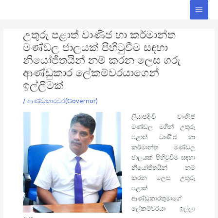
Skip
Main
to
Men
Post
content
උතුරු පළාත් වාණිජ හා කර්මාන්ත
navigation
මණ්ඩල ජාලයක් පිහිටුවීම සඳහා
නියෝජිතයින් නම් කරන ලෙස ගරු
ආණ්ඩුකාර ලේකම්වරයාගෙන්
ඉල්ලීමක්
/
ආණ්ඩුකාරවර(Governor)
ලියාපදිංචි වාණිජ
මණ්ඩල මගින් උතුරු
පළාත් වාණිජ හා
කර්මාන්ත මණ්ඩල
ජාලයක් පිහිටුවීම සඳහා
නියෝජිතයින් නම්
කරන ලෙස උතුරු
පළාත්
ආණ්ඩුකාරතුමාගේ
ලේකම්වරයා ඉල්ලා