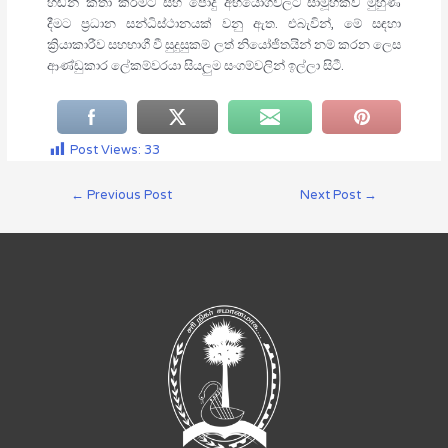
හඬින් කතා කිරීමට සහ පොදු අභියෝගවලට සාමූහිකව මුහුණ
දීමට ප්‍රධාන සන්ධිස්ථානයක් වනු ඇත. එබැවින්, මේ සඳහා
ක්‍රියාකාරීව සහභාගී වී සුදුසුකම් ලත් නියෝජිතයින් නම් කරන ලෙස
ආණ්ඩුකාර ලේකම්වරයා සියලුම සංගම්වලින් ඉල්ලා සිටී.
Post Views:
33
←
Previous Post
Next Post
→