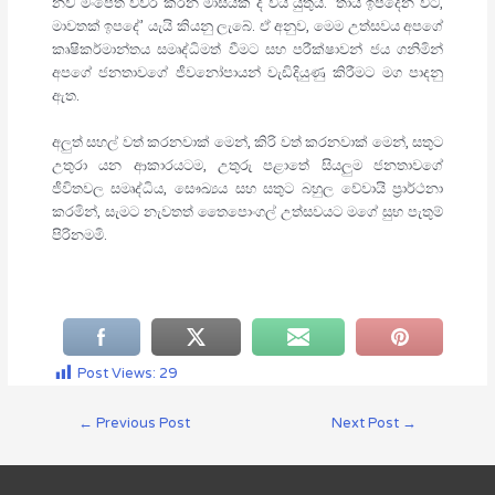
නව මංපෙත් විවර කරන මාසයක් ද විය යුතුය. ‘තායි ඉපදෙන විට,
මාවතක් ඉපදේ’ යැයි කියනු ලැබේ. ඒ අනුව, මෙම උත්සවය අපගේ
කෘෂිකර්මාන්තය සමෘද්ධිමත් වීමට සහ පරීක්ෂාවන් ජය ගනිමින්
අපගේ ජනතාවගේ ජීවනෝපායන් වැඩිදියුණු කිරීමට මග පාදනු
ඇත.
අලුත් සහල් වත් කරනවාක් මෙන්, කිරි වත් කරනවාක් මෙන්, සතුට
උතුරා යන ආකාරයටම, උතුරු පළාතේ සියලුම ජනතාවගේ
ජීවිතවල සමෘද්ධිය, සෞඛ්‍යය සහ සතුට බහුල වේවායි ප්‍රාර්ථනා
කරමින්, සැමට නැවතත් තෛපොංගල් උත්සවයට මගේ සුභ පැතුම්
පිරිනමමි.
Post Views:
29
←
Previous Post
Next Post
→