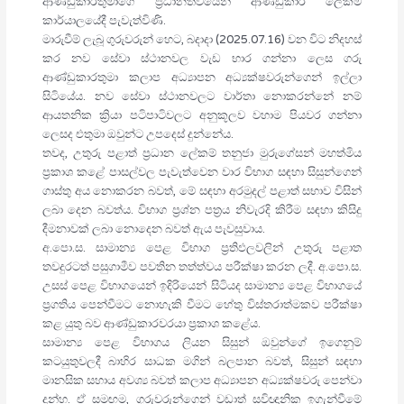
ආණ්ඩුකාරතුමාගේ ප්‍රධානත්වයෙන් ආණ්ඩුකාර ලේකම්
කාර්යාලයේදී පැවැත්විණි.
මාරුවීම් ලැබූ ගුරුවරුන් හෙට, බදාදා (2025.07.16) වන විට නිදහස්
කර නව සේවා ස්ථානවල වැඩ භාර ගන්නා ලෙස ගරු
ආණ්ඩුකාරතුමා කලාප අධ්‍යාපන අධ්‍යක්ෂවරුන්ගෙන් ඉල්ලා
සිටියේය. නව සේවා ස්ථානවලට වාර්තා නොකරන්නේ නම්
ආයතනික ක්‍රියා පටිපාටිවලට අනුකූලව වහාම පියවර ගන්නා
ලෙසද එතුමා ඔවුන්ට උපදෙස් දුන්නේය.
තවද, උතුරු පළාත් ප්‍රධාන ලේකම් තනුජා මුරුගේසන් මහත්මිය
ප්‍රකාශ කළේ පාසල්වල පැවැත්වෙන වාර විභාග සඳහා සිසුන්ගෙන්
ගාස්තු අය නොකරන බවත්, මේ සඳහා අරමුදල් පළාත් සභාව විසින්
ලබා දෙන බවත්ය. විභාග ප්‍රශ්න පත්‍රය නිවැරදි කිරීම සඳහා කිසිදු
දීමනාවක් ලබා නොදෙන බවත් ඇය පැවසුවාය.
අ.පො.ස. සාමාන්‍ය පෙළ විභාග ප්‍රතිඵලවලින් උතුරු පළාත
තවදුරටත් පසුගාමීව පවතින තත්ත්වය පරීක්ෂා කරන ලදී. අ.පො.ස.
උසස් පෙළ විභාගයෙන් ඉදිරියෙන් සිටියද සාමාන්‍ය පෙළ විභාගයේ
ප්‍රගතිය පෙන්වීමට නොහැකි වීමට හේතු විස්තරාත්මකව පරීක්ෂා
කළ යුතු බව ආණ්ඩුකාරවරයා ප්‍රකාශ කළේය.
සාමාන්‍ය පෙළ විභාගය ලියන සිසුන් ඔවුන්ගේ ඉගෙනුම්
කටයුතුවලදී බාහිර සාධක මගින් බලපාන බවත්, සිසුන් සඳහා
මානසික සහාය අවශ්‍ය බවත් කලාප අධ්‍යාපන අධ්‍යක්ෂවරු පෙන්වා
දුන්හ. ඒ සමඟම, ගුරුවරුන්ගෙන් වඩාත් සවිඥානික ඉගැන්වීමේ