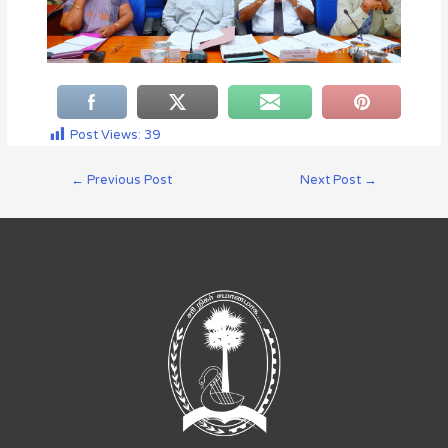
Post Views:
39
←
Previous Post
Next Post
→