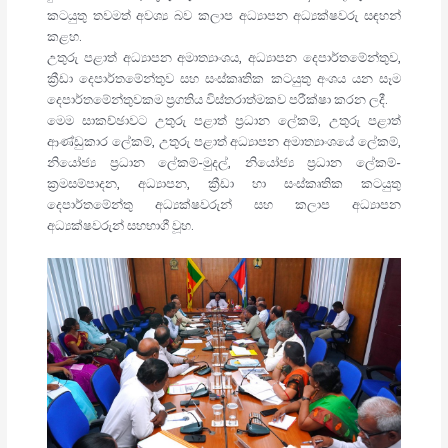
කටයුතු තවමත් අවශ්‍ය බව කලාප අධ්‍යාපන අධ්‍යක්ෂවරු සඳහන්
කළහ.
උතුරු පළාත් අධ්‍යාපන අමාත්‍යාංශය, අධ්‍යාපන දෙපාර්තමේන්තුව,
ක්‍රීඩා දෙපාර්තමේන්තුව සහ සංස්කෘතික කටයුතු අංශය යන සෑම
දෙපාර්තමේන්තුවකම ප්‍රගතිය විස්තරාත්මකව පරීක්ෂා කරන ලදී.
මෙම සාකච්ඡාවට උතුරු පළාත් ප්‍රධාන ලේකම්, උතුරු පළාත්
ආණ්ඩුකාර ලේකම්, උතුරු පළාත් අධ්‍යාපන අමාත්‍යාංශයේ ලේකම්,
නියෝජ්‍ය ප්‍රධාන ලේකම්-මුදල්, නියෝජ්‍ය ප්‍රධාන ලේකම්-
ක්‍රමසම්පාදන, අධ්‍යාපන, ක්‍රීඩා හා සංස්කෘතික කටයුතු
දෙපාර්තමේන්තු අධ්‍යක්ෂවරුන් සහ කලාප අධ්‍යාපන
අධ්‍යක්ෂවරුන් සහභාගී වූහ.