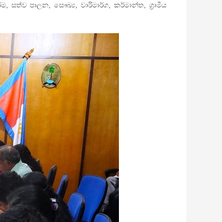
, සත්ව පාලන, සෞඛ්‍ය, වාරිමාර්ග, කර්මාන්ත, ග්‍රාමීය