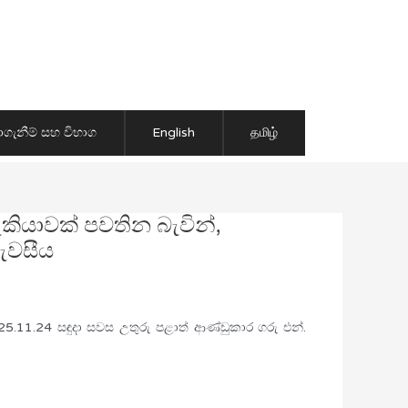
ාගැනීම් සහ විභාග
English
தமிழ்
ැකියාවක් පවතින බැවින්,
පැවසීය
25.11.24 සඳුදා සවස උතුරු පළාත් ආණ්ඩුකාර ගරු එන්.