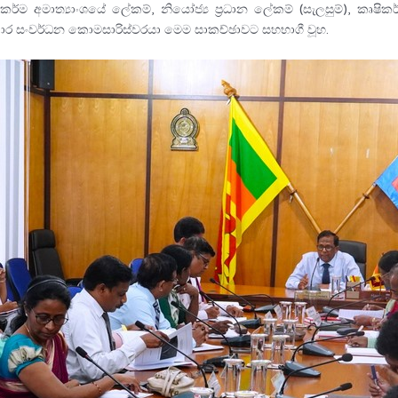
්ම අමාත්‍යාංශයේ ලේකම්, නියෝජ්‍ය ප්‍රධාන ලේකම් (සැලසුම්), කෘෂිකර්ම
කාර සංවර්ධන කොමසාරිස්වරයා මෙම සාකච්ඡාවට සහභාගී වූහ.