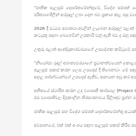
“ජාතික සැලසුම් දෙපාර්තමේන්තුවේ, විදේශ සම්පත්
පරිත්‍යාගශීලීන් අරමුදල් ලබා දෙන බව ප්‍රකාශ කළ පසු ව
2026 දී මධ්‍යම අමාත්‍යාංශවලින් ලැබෙන අරමුදල් පළ
කටයුතු සඳහා බෙහෙවින් උපකාරී වනු ඇති බව ද ඔහු ස
උතුරු පළාත් ආණ්ඩුකාරවරයාගේ උපදේශක කමිටුවේ සභාපත
“නියෝජ්‍ය මුදල් අමාත්‍යවරයාගේ ප්‍රධානත්වයෙන් කො
සැලසුම් සකස් කරන ලෙස උපදෙස් දී තිබෙනවා. මේ සඳහා 
අදාළ පාර්ශ්වයන්ගේ උපදෙස් ඇතිව, ආනයන අඩු කර අපනයන
අතීතයේ ස්ථාපිත කරන ලද ව්‍යාපෘති කාර්යාල (Project
එම ව්‍යාපෘතිවල දිගුකාලීන තිරසාරභාවය පිළිබඳව ප්‍රශ
ජාතික සැලසුම් සහ විදේශ සම්පත් දෙපාර්තමේන්තු අධ්
අවසානයේ, එක් එක් අංශය සඳහා සැලසුම් සකස් කිරීම සහ