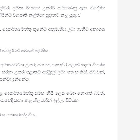
නරාල්වරු ලබන මාසයේ උතුරට පැමිණෙනු ඇත. විදේශීය
න්ම ව්‍යාපෘති කල්තියා සූදානම් කළ යුතුය.”
වේ. දෙපාර්තමේන්තු තුනේම අනුමැතිය ලබා ගැනීම අනාගත
් තවදුරටත් මෙසේ පැවසීය.
් අමාත්‍යවරයා උතුරු සහ නැගෙනහිර පළාත් සඳහා විශේෂ
හරහා උතුරු පළාතට අරමුදල් ලබා ගත හැකියි. එබැවින්,
ෙන්වා දුන්නේය.
 අදාළ දෙපාර්තමේන්තු සමඟ නිසි ලෙස බෙදා නොගත් බවත්,
්ථාවේදී කතා කළ නිලධාරීන් ඉල්ලා සිටියහ.
යා පොරොන්දු විය.
.