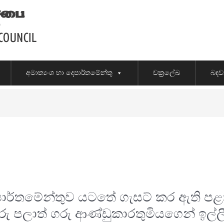
අමාත්‍යංශ හා දෙපාර්තමේන්තු
චක්‍රලේඛ
බඳව
ර්තමේන්තුව යටතේ ගැසට් කර ඇති පළාත
රු පලාත් ගරු ආණ්ඩුකාරතුමියගෙන් ඉල්ල