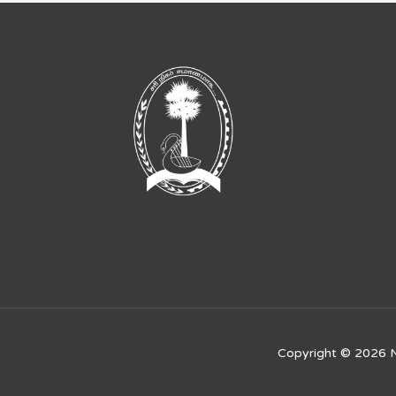
මණ්ඩල
අනුමැතිය
ලබාගන්නා
ලෙස
උතුරු
පලාත්
ආණ්ඩුකාරතුමිය
අග්‍රාමාත්‍යවරයාගෙන්
ඉල්ලීමක්
කරයි.
Copyright © 2026
N