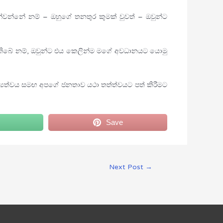
්වන්නේ නම් – ඔහුගේ තනතුර කුමක් වුවත් – ඔවුන්ට
ුව තිබේ නම්, ඔවුන්ට එය කෙලින්ම මගේ අවධානයට යොමු
නුෂ්‍යත්වය සමඟ අපගේ ජනතාව යථා තත්ත්වයට පත් කිරීමට
Save
Next Post
→