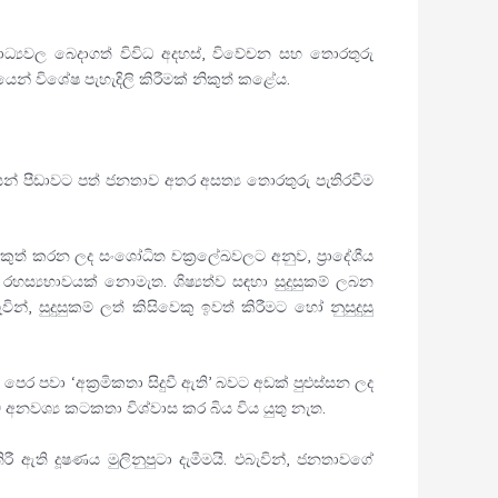
මාධ්‍යවල බෙදාගත් විවිධ අදහස්, විවේචන සහ තොරතුරු
් විශේෂ පැහැදිලි කිරීමක් නිකුත් කළේය.
‍යසනයෙන් පීඩාවට පත් ජනතාව අතර අසත්‍ය තොරතුරු පැතිරවීම
නිකුත් කරන ලද සංශෝධිත චක්‍රලේඛවලට අනුව, ප්‍රාදේශීය
දු රහස්‍යභාවයක් නොමැත. ශිෂ්‍යත්ව සඳහා සුදුසුකම් ලබන
ින්, සුදුසුකම් ලත් කිසිවෙකු ඉවත් කිරීමට හෝ නුසුදුසු
පෙර පවා ‘අක්‍රමිකතා සිදුවී ඇති’ බවට අඩක් පුළුස්සන ලද
ව අනවශ්‍ය කටකතා විශ්වාස කර බිය විය යුතු නැත.
 ඇති දූෂණය මුලිනුපුටා දැමීමයි. එබැවින්, ජනතාවගේ