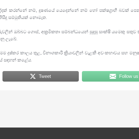
්දක් කරන්නේ නම්, දූෂණයේ යෙදෙන්නේ නම් හෝ පක්ෂග්‍රාහී බවක් පෙන
ිසිදු සම්මුතියක් නොමැත.
ලින් ඔබ්බට ගොස්, අක්‍රමිකතා සම්බන්ධයෙන් සුදුසු සාක්ෂි යමෙකු සත
නු ලැබේ.
 මෙම දුෂ්කර කාලය තුළ, විනාශකාරී ක්‍රියාවලින් වැළකී අවංකභාවය සහ ම
ාශයේ සඳහන් කළේය.
Tweet
Follow us