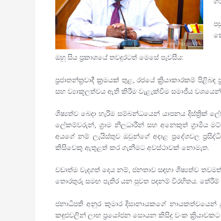
ගර
පස
කෙ
ඔහු සිය ප්‍රකාශයේ තවදුරටත් මෙසේ පැවසීය:
ප්‍රජාතන්ත්‍රවාදී ක්‍රමයක් තුළ, රජයේ ක්‍රියාකාරකම් ප
සහ ව්‍යාකූලත්වය ඇති කිරීම වැළැක්වීම සමාජීය වශයෙන්
ශිෂ්‍යත්ව බෙදා හැරීම සම්බන්ධයෙන් යාපනය දිස්ත්‍රික
ලේකම්වරුන්, ග්‍රාම නිලධාරීන් සහ අනෙකුත් ග්‍රාමීය ම
අයගේ නම් ලැයිස්තුව ඔවුන්ගේ අදාළ ප්‍රදේශවල ප්‍රසිද්
කිසිවෙකු ඇතුළත් කර ගැනීමට අවස්ථාවක් නොමැත.
වඩාත්ම වැදගත් දෙය නම්, ජනතාව සඳහා ශිෂ්‍යත්ව තවමත් ප
තොරතුරු සමඟ පැතිර යන පුවත පදනම් විරහිතය. තේරීම් ලැ
ජනාධිපති අනුර කුමාර දිසානායකගේ නායකත්වයෙන් යුත
කඳුළුවලින් ලාභ ප්‍රයෝජන සොයන කිසිදු වංක ක්‍රියාව