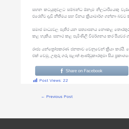
සහන කටයුතුවලට සම්බන්ධ ඕනෑම නිලධාරියෙකු වැරැද
එරෙහිව දැඩි නීතිමය සහ විනය ක්‍රියාමාර්ග ගන්නා බවට ක
සමාජ මාධ්‍යවල පැතිර යන සත්‍යාපනය නොකළ තොරතුරුව
කළ හැකිය. සනාථ කළ පැමිණිලි විමර්ශනය කර පියවර ග
රාජ්‍ය යන්ත්‍රෝපකරණ ජනතාව වෙනුවෙන් ක්‍රියා කරයි.
එක් වෙමු, උතුරු ගරු පළාත් ආණ්ඩුකාරතුමා සිය ප්‍රක
Share on Facebook
Post Views:
22
←
Previous Post