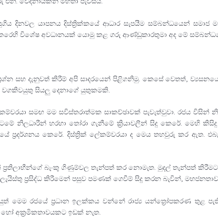
ු එන්. වෙදනායකන් මහතා පැවසීය.
ුගිය දිනවල යාපනය දිස්ත්‍රික්කයේ ආධාර සැපයීම සම්බන්ධයෙන් සමාජ 
රෙහි විශේෂ අවධානයක් යොමු කළ ගරු ආණ්ඩුකාරතුමා අද මේ සම්බන්ධයෙන
ිළිබඳ ප්‍රශ්න සහ දැනුවත් කිරීම් අපි සාදරයෙන් පිළිගනිමු. කෙසේ වෙතත්, ව්
 වගකිවයුතු සියලු දෙනාගේ යුතුකමකි.
් ලේකම්වරයා සමඟ මම සවිස්තරාත්මක සාකච්ඡාවක් පැවැත්වුවා. රජය විසින් 
ට්ටමේ නිලධාරීන් හරහා තෝරා ගැනීමේ ක්‍රියාවලීන් සිදු කෙරේ. මෙහි කිසි
ධියේ ප්‍රදර්ශනය කෙරේ. දිස්ත්‍රික් ලේකම්වරයා ද මෙය තහවුරු කර ඇත. එබැව
්‍රතිලාභීන්ගේ බැංකු ගිණුම්වල තැන්පත් කර නොමැත. මුදල් තැන්පත් කිරීමට 
යිස්තු ප්‍රසිද්ධ කිරීමෙන් පසුව පමණක් ගෙවීම් සිදු කරන බැවින්, මහජනතා
් මෙම රජයේ ප්‍රධාන ඉලක්කය වන්නේ රාජ්‍ය යන්ත්‍රෝපකරණ තුළ පැතිරී
කට හෝ අක්‍රමිකතාවයකට ඉඩක් නැත.