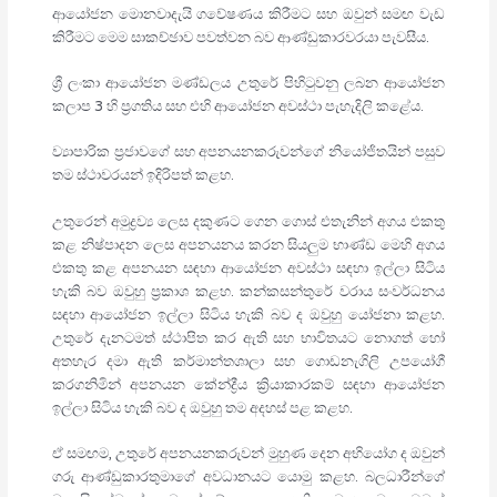
ආයෝජන මොනවාදැයි ගවේෂණය කිරීමට සහ ඔවුන් සමඟ වැඩ
කිරීමට මෙම සාකච්ඡාව පවත්වන බව ආණ්ඩුකාරවරයා පැවසීය.
ශ්‍රී ලංකා ආයෝජන මණ්ඩලය උතුරේ පිහිටුවනු ලබන ආයෝජන
කලාප 3 හි ප්‍රගතිය සහ එහි ආයෝජන අවස්ථා පැහැදිලි කළේය.
ව්‍යාපාරික ප්‍රජාවගේ සහ අපනයනකරුවන්ගේ නියෝජිතයින් පසුව
තම ස්ථාවරයන් ඉදිරිපත් කළහ.
උතුරෙන් අමුද්‍රව්‍ය ලෙස දකුණට ගෙන ගොස් එතැනින් අගය එකතු
කළ නිෂ්පාදන ලෙස අපනයනය කරන සියලුම භාණ්ඩ මෙහි අගය
එකතු කළ අපනයන සඳහා ආයෝජන අවස්ථා සඳහා ඉල්ලා සිටිය
හැකි බව ඔවුහු ප්‍රකාශ කළහ. කන්කසන්තුරේ වරාය සංවර්ධනය
සඳහා ආයෝජන ඉල්ලා සිටිය හැකි බව ද ඔවුහු යෝජනා කළහ.
උතුරේ දැනටමත් ස්ථාපිත කර ඇති සහ භාවිතයට නොගත් හෝ
අතහැර දමා ඇති කර්මාන්තශාලා සහ ගොඩනැගිලි උපයෝගී
කරගනිමින් අපනයන කේන්ද්‍රීය ක්‍රියාකාරකම් සඳහා ආයෝජන
ඉල්ලා සිටිය හැකි බව ද ඔවුහු තම අදහස් පළ කළහ.
ඒ සමඟම, උතුරේ අපනයනකරුවන් මුහුණ දෙන අභියෝග ද ඔවුන්
ගරු ආණ්ඩුකාරතුමාගේ අවධානයට යොමු කළහ. බලධාරීන්ගේ