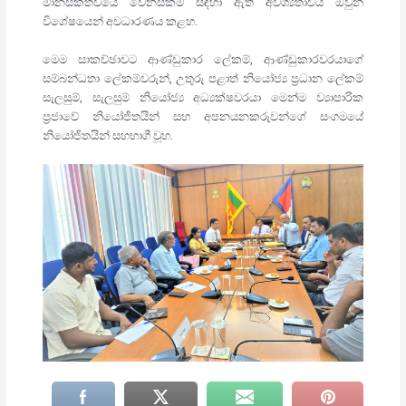
මානසිකත්වයේ වෙනස්කම් සඳහා ඇති අවශ්‍යතාවය ඔවුන්
විශේෂයෙන් අවධාරණය කළහ.
මෙම සාකච්ඡාවට ආණ්ඩුකාර ලේකම්, ආණ්ඩුකාරවරයාගේ
සම්බන්ධතා ලේකම්වරුන්, උතුරු පළාත් නියෝජ්‍ය ප්‍රධාන ලේකම්
සැලසුම්, සැලසුම් නියෝජ්‍ය අධ්‍යක්ෂවරයා මෙන්ම ව්‍යාපාරික
ප්‍රජාවේ නියෝජිතයින් සහ අපනයනකරුවන්ගේ සංගමයේ
නියෝජිතයින් සහභාගී වූහ.