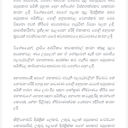
මෙම රැස්වීමේදී, වත්මන් ආර්ථික පරිසරය තුළ සකසුරුවම් ණය
සමුපකාර සමිති මුහුණ දෙන අභියෝග විස්තරාත්මකව සාකච්ඡා
කරන ලදී. විශේෂයෙන්, අපගේ පළාත තුළ දිස්ත්‍රික්ක අතර
සමුපකාර සමිතිවල පොලී අනුපාතවල වෙනස්කම් සහ මෙම
විෂමතා ඉවත් කිරීමේ අවශ්‍යතාවය ගැඹුරින් විමසා බලන ලදී.
සාමාජිකයින්ට ප්‍රතිලාභ සැලසෙන පරිදි ඒකාකාර පොලී අනුපාත
ක්‍රමයක් පවත්වාගෙන යාමේ අවශ්‍යතාවය ද අවධාරණය කරන ලදී.
විශේෂයෙන්, ග්‍රාමීය ආර්ථිකය කඩාකප්පල් කරන ක්ෂුද්‍ර මූල්‍ය
ආයතනවල ණය උගුලෙන් සහ ඒ හේතුවෙන් ඇති වන සමාජීය
බලපෑම්වලින් මහජනතාව ආරක්ෂා කර ගැනීම සඳහා සමුපකාර
සමිතිවල කාර්යභාරය අත්‍යවශ්‍ය බව පෙන්වා දෙන ලදී.
අනාගතයේදී අපගේ ජනතාවට එවැනි බලපෑම්වලින් පීඩාවට පත්
නොවන පරිදි පහසු සහ සාධාරණ පොලී අනුපාත යටතේ සමුපකාර
සමිති හරහා ණය ලබා දීම සඳහා යාන්ත්‍රණ නිර්මාණය කිරීම සහ
ජනතාවගේ යහපත සඳහා සමිතිවල අනාගත කටයුතු සිදු කරන්නේ
කෙසේද යන්න පිළිබඳව නිර්මාණාත්මක යෝජනා ඉදිරිපත් කරන
ලදී.
කිලිනොච්චි දිස්ත්‍රික් ලේකම්, උතුරු පළාත් සමුපකාර සංවර්ධන
කොමසාරිස්, උතුරු පළාතේ දිස්ත්‍රික්ක පහේ සහකාර සමුපකාර