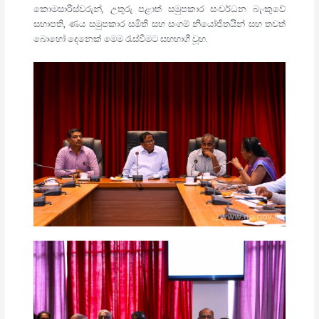
කොමසාරිස්වරුන්, උතුරු පළාත් සමුපකාර සංවර්ධන බැංකුවේ
සභාපති, ණය සමුපකාර සමිති සහ සංගම් නියෝජිතයින් සහ තවත්
බොහෝ දෙනෙක් මෙම රැස්වීමට සහභාගී වූහ.