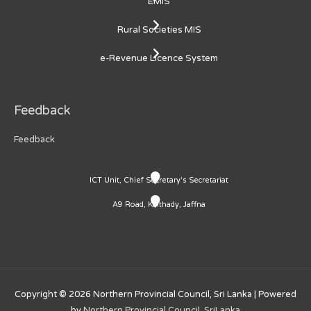
EMIS
Rural Societies MIS
e-Revenue Licence System
Feedback
Feedback
ICT Unit, Chief Secretary's Secretariat
A9 Road, Kaithady, Jaffna
Copyright © 2026
Northern Provincial Council, Sri Lanka
| Powered
by
Northern Provincial Council, SriLanka