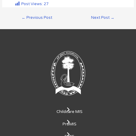
Post Views:
27
←
Previous Post
Next Post
→
Childcare MIS
ProMIS