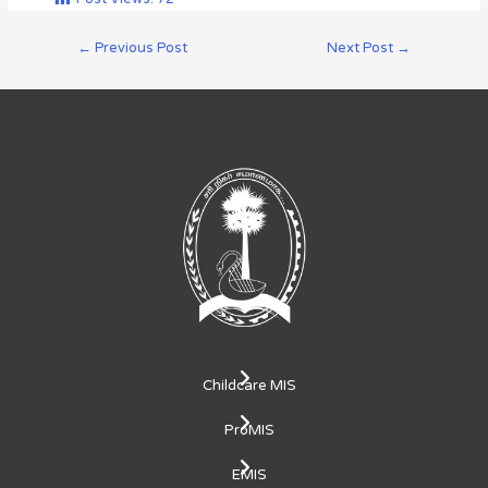
←
Previous Post
Next Post
→
Childcare MIS
ProMIS
EMIS