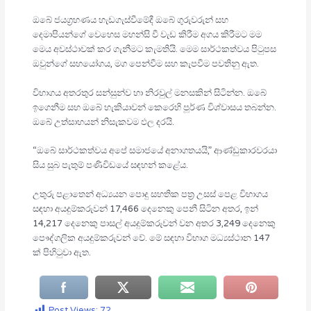
ඔබේ ජයග්‍රහණය හැඩගැස්වීමේදී ඔබේ ගුරුවරුන් සහ
දෙමාපියන්ගේ වෙහෙස මහන්සි වී වැඩ කිරීම අගය කිරීමට මම
මෙය අවස්ථාවක් කර ගැනීමට කැමතියි. මෙම සාර්ථකත්වය පිටුපස
ඔවුන්ගේ සහයෝගය, මග පෙන්වීම සහ කැපවීම පවතිනු ඇත.
විභාගය අතරතුර සන්සුන්ව හා නිරවුල් මනසකින් සිටින්න. ඔබේ
ඉගෙනීම සහ ඔබේ හැකියාවන් කෙරෙහි පූර්ණ විශ්වාසය තබන්න.
ඔබේ උත්සාහයන් නිසැකවම ඵල දරයි.
“ඔබේ සාර්ථකත්වය අපේ සමාජයේ අනාගතයයි,” ආණ්ඩුකාරවරයා
සිය සුබ පැතුම් පණිවිඩයේ සඳහන් කළේය.
උතුරු පළාතෙන් අධ්‍යයන පොදු සහතික පත්‍ර උසස් පෙළ විභාගය
සඳහා අයදුම්කරුවන් 17,466 දෙනෙකු පෙනී සිටින අතර, ඉන්
14,217 දෙනෙකු පාසල් අයදුම්කරුවන් වන අතර 3,249 දෙනෙකු
පෞද්ගලික අයදුම්කරුවන් වේ. මේ සඳහා විභාග මධ්‍යස්ථාන 147
ක් පිහිටුවා ඇත.
Post Views:
72