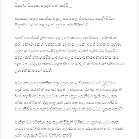
සිසුන්ට සිය සුභ පැතුම් එක් කරයි:_
අධ්‍යයන පොදු සහතික පත්‍ර උසස් පෙළ විභාගයට පෙනී සිටින
සිසුන්ට මාගේ හෘදයාංගම සුබ පැතුම් පිරිනමමි.
අපේ සමාජයේ ඉතිහාසය තුළ, අධ්‍යාපනය පරම්පරා ගණනාවක්
පුරා නොමැකෙන වත්කමක් ලෙස සැලකේ. අපේ ජනතාව මුහුණ
දෙන අභියෝග කෙතරම් දුෂ්කර වුවත්, ඔවුන් සැමවිටම දියුණුව
සඳහා ඇති එකම ස්ථිර මාර්ගය ලෙස අධ්‍යාපනය අනුගමනය කර
ඇත. අද මෙම විභාගයට සූදානම් වන ඔබ, ඒ අභිමානවත් සම්ප්‍රදායේ
උරුමක්කාරයෝ වෙති.
අධ්‍යයන පොදු සහතික පත්‍ර උසස් පෙළ විභාගය ඔබේ බුද්ධිමය
හැකියාව පමණක් නොව ඔබේ උත්සාහය, විනය, ආතතියට මුහුණ
දීමේ හැකියාව සහ ඔබේ ඉලක්ක සපුරා ගැනීමට ඇති කැමැත්ත
පරීක්ෂා කිරීමකි. දිගු කාලයක් පුරා ඔබ කළ වෙහෙස මහන්සි වී
වැඩ කිරීම සහ ආත්ම විශ්වාසය වෙනුවෙන් මම ඔබට ප්‍රශංසා කරමි.
ජාතික මට්ටමින් උතුරු පළාත් සිසුන් විශිෂ්ට ජයග්‍රහණ ලබා ඇත.
මෙම වසරේදීත් ඔබ සැම එම ශ්‍රේෂ්ඨ ජයග්‍රහණ ගමනේ නව උසකට
ළඟා වනු ඇතැයි මම විශ්වාස කරමි.