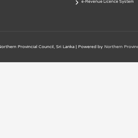
e-Revenue Licence System
orthern Provincial Council, Sri Lanka
| Powered by
Northern Provinc