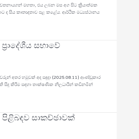
්. වෙතනායගන් මහතා, එය ලබන මස අග සිට ක්‍රියාත්මක
තාට ද සිය කෘතඥතාව පළ කළේය. ආර්ථික මධ්‍යස්ථානය
්‍රාදේශීය සභාවේ
රුන් අතර හමුවක් අද සඳුදා (2025.08.11) ආණ්ඩුකාර
ි සිදු කිරීම සඳහා තාක්ෂණික නිලධාරීන් කඩිනමින්
ි පිළිබඳව සාකච්ඡාවක්