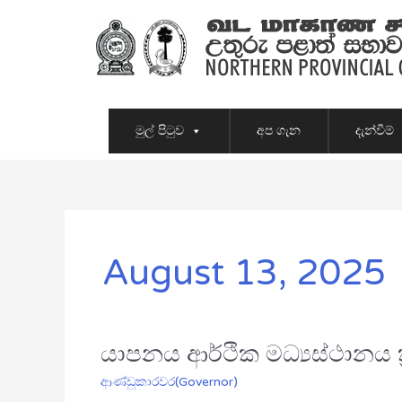
Skip
to
content
මුල් පිටුව
අප ගැන
දැන්වීම්
August 13, 2025
යාපනය ආර්ථික මධ්‍යස්ථානය ක
යාපනය
ආර්ථික
ආණ්ඩුකාරවර(Governor)
මධ්‍යස්ථානය