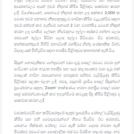
හමුදා පාලනය යටතේ පවතින සිවිල් වැසියන්ට සහ ආගමික
ආයතනවලට අයත් ඉඩම් නිදහස් කිරීම පිළිබඳව සාකච්ඡා කරන
ලදී. විශේෂයෙන්, යාපනයේ නිදහස් කරන ලද අක්කර 3,000 ක
පමණ ඉඩම් ජනතාව නීත්‍යානුකූලව භාවිතා කිරීම වැළැක්වීම සඳහා
ඉඩම් අත්පත් කර ගැනීමේ පනතේ 2 වන වගන්තිය යටතේ නිකුත්
කරන ලද වාණිජ ලේඛන නිවේදනය ඉල්ලා අස්කර ගන්නා ලෙස
රජයෙන් ඉල්ලා සිටින ලෙස ඉල්ලා සිටියේය. මීට අමතරව,
කන්කසන්තුරේ පිහිටි ජනාධිපති මන්දිරය හින්දු සංස්කෘතික විශ්ව
විද්‍යාලයක් පිහිටුවීම සඳහා භාරදීම පිළිබඳවද කතාබහක් ඇති විය.
සිසුන් නොමැතිකම හේතුවෙන් වසා දැමූ පාසල් රජයට පවරා දුන්
සංවිධාන වෙත නැවත භාරදීම සහ සෑම කලාපයකම වසා දැමූ එක්
පාසලක් නවීන රසායනාගාර පහසුකම් සහිතව වැඩිදියුණු කිරීම
පිළිබඳව සලකා බලන ලදී. තවද, පසුගාමී ග්‍රාමීය පාසල් සිසුන්ගේ
ප්‍රයෝජනය සඳහා, ‘Zoom’ තාක්ෂණය හරහා ජනප්‍රිය පාසල් සමඟ
සෘජු සම්බන්ධතා ඇති කර ඉගැන්වීමේ කටයුතු සිදු කිරීම පිළිබඳව ද
සාකච්ඡා කරන ලදී.
චාවකච්චේරි සහ කයිට්සරතුරේ ඇතුළු ප්‍රාදේශීය රෝහල් වැඩිදියුණු
කිරීම සහ එහි වෛද්‍යවරුන්ගේ හිඟය පියවීම. ඊට අමතරව,
යාපනය ශික්ෂණ රෝහල වටා ඇති මාර්ග දෙපස නවතා ඇති
පිටස්තර රජයේ සහ පෞද්ගලික බස් රථ වීරසිංහ ශාලාව අසල නව