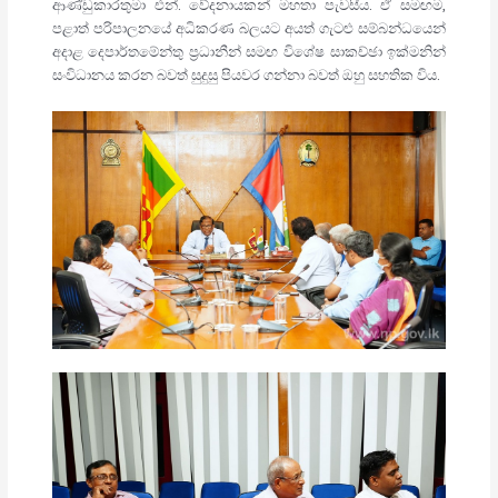
ආණ්ඩුකාරතුමා එන්. වේදනායකන් මහතා පැවසීය. ඒ සමඟම,
පළාත් පරිපාලනයේ අධිකරණ බලයට අයත් ගැටළු සම්බන්ධයෙන්
අදාළ දෙපාර්තමේන්තු ප්‍රධානීන් සමඟ විශේෂ සාකච්ඡා ඉක්මනින්
සංවිධානය කරන බවත් සුදුසු පියවර ගන්නා බවත් ඔහු සහතික විය.