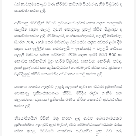
බස් නැවතුම්පොළට මාරු කිරීමට කඩිනම් පියවර ගැනීම පිළිබඳව ද
සාකච්ඡා කරන ලදී.
ආසියානු රටවලින් මධ්‍යම ප්‍රමාණයේ ගුවන් යානා සඳහා පහසුකම්
සැලසීම සඳහා පලාලි ගුවන් තොටුපළ පුළුල් කිරීම පිළිබඳව ද
සාකච්ඡා කරන ලදී. කීරිමලෙයි, කන්කසන්තුරෙයි, පලාලි මාර්ගවල
(මාර්ග 764, 769) පෙර මාර්ගවල බස් සේවා සඳහා අවසර ලබා දීම
සඳහා වන ඉල්ලීම් සහ තම්බලෙයි – ඉදක්කාඩු – වලලයි මාර්ගය
පලාලි මාර්ගය සමඟ සම්බන්ධ කිරීම සඳහා ඉතිරි මීටර් 500 ක
කොටස කඩිනමින් මුදා හැරීම පිළිබඳව සාකච්ඡා කෙරිණි. තවද,
දූපත් ප්‍රදේශයට සහ කුරිකට්ටුවාන් ගොඩබෑමේ ස්ථානයට ප්‍රවාහන
වැඩිදියුණු කිරීම් කෙරෙහි ද අවධානය යොමු කරන ලදී.
යාපනය නගරය ඇතුළුව උතුරු පළාතේ කුඩා හා මධ්‍යම ප්‍රමාණයේ
පොකුණු ප්‍රතිසංස්කරණය කිරීම, මිරිදිය රඳවා ගැනීම සහ
ජලාපවහන ව්‍යුහයන් ප්‍රතිසංස්කරණය කිරීම කෙරෙහි අවධාරණය
කරන ලදී.
නියෝජිතයින් විසින් මතු කරන ලද ගැටළු බොහොමයකට
ප්‍රතිපත්තිමය ඇඟවුම් ඇති බැවින්, ඒවා සම්බන්ධයෙන් මධ්‍යම රජය
සමඟ ඉහළ මට්ටමේ සාකච්ඡා පැවැත්විය යුතු බව ගරු