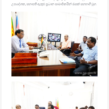
උපදේශක, සභාපති ඇතුළු ප්‍රධාන සාමාජිකයින් රැසක් සහභාගී වූහ.