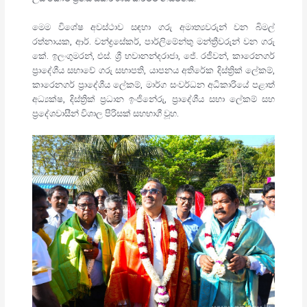
මෙම විශේෂ අවස්ථාව සඳහා ගරු අමාත්‍යවරුන් වන බිමල්
රත්නායක, ආර්. චන්ද්‍රසේකර්, පාර්ලිමේන්තු මන්ත්‍රීවරුන් වන ගරු
කේ. ඉලංගුමරන්, එස්. ශ්‍රී භවානන්දරාජා, ජේ. රජීවන්, කාරෙනගර්
ප්‍රාදේශීය සභාවේ ගරු සභාපති, යාපනය අතිරේක දිස්ත්‍රික් ලේකම්,
කාරෙනගර් ප්‍රාදේශීය ලේකම්, මාර්ග සංවර්ධන අධිකාරියේ පළාත්
අධ්‍යක්ෂ, දිස්ත්‍රික් ප්‍රධාන ඉංජිනේරු, ප්‍රාදේශීය සභා ලේකම් සහ
ප්‍රදේශවාසීන් විශාල පිරිසක් සහභාගී වූහ.