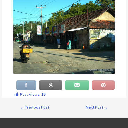
Post Views:
18
←
Previous Post
Next Post
→