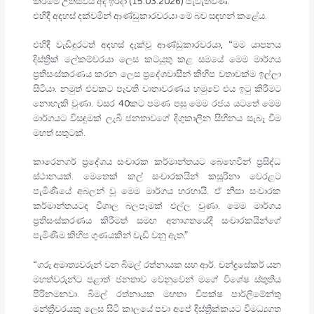
කිරීමේ උත්සවය අද ඉරිදා (15.03.2026) පැවැත්විණි.
එහිදී අදහස් දක්වමින් ආණ්ඩුකාරවරයා මේ බව සඳහන් කළේය.
එහිදී වැඩිදුරටත් අදහස් දැක්වූ ආණ්ඩුකාරවරයා, “මම යාපනය
දිස්ත්‍රික් ලේකම්වරයා ලෙස කටයුතු කළ සමයේ මෙම මාර්ගය
ප්‍රතිසංස්කරණය කරන ලෙස ප්‍රදේශවාසීන් කිහිප වතාවක්ම ඉල්ලා
සිටියා. නමුත් එවකට පැවති වාතාවරණය හමුවේ එය ඉටු කිරීමට
නොහැකි වුණා. වසර 40කට පමණ පසු මෙම රජය යටතේ මෙම
මාර්ගයට විසඳුමක් ලැබී ජනතාවගේ දිගුකාලීන සිහිනය සැබෑ වීම
මහත් සතුටක්.
කාරෙනගර් ප්‍රදේශය සංචාරක කර්මාන්තයට බෙහෙවින් ප්‍රසිද්ධ
ස්ථානයක්. මෙතෙක් කල් සංචාරකයින් කසූරිනා වෙරළට
පැමිණියේ අබලන් වූ මෙම මාර්ගය හරහායි. ඒ නිසා සංචාරක
කර්මාන්තයටද විශාල බලපෑමක් එල්ල වුණා. මෙම මාර්ගය
ප්‍රතිසංස්කරණය කිරීමත් සමඟ අනාගතයේදී සංචාරකයින්ගේ
පැමිණීම කිහිප ගුණයකින් වැඩි වනු ඇත.”
“ගරු අමාත්‍යවරුන් වන බිමල් රත්නායක සහ ආර්. චන්ද්‍රසේකර් යන
මහත්වරුන්ට පළාත් ජනතාව වෙනුවෙන් මගේ විශේෂ ස්තුතිය
පිරිනමනවා. බිමල් රත්නායක මහතා විපක්ෂ පාර්ලිමේන්තු
මන්ත්‍රීවරයකු ලෙස සිටි කාලයේ පවා අපේ දිස්ත්‍රික්කයට විමධ්‍යගත