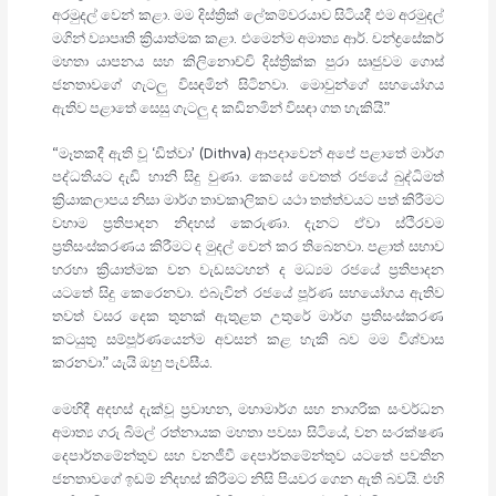
අරමුදල් වෙන් කළා. මම දිස්ත්‍රික් ලේකම්වරයාව සිටියදී එම අරමුදල්
මගින් ව්‍යාපෘති ක්‍රියාත්මක කළා. එමෙන්ම අමාත්‍ය ආර්. චන්ද්‍රසේකර්
මහතා යාපනය සහ කිලිනොච්චි දිස්ත්‍රික්ක පුරා සෘජුවම ගොස්
ජනතාවගේ ගැටලු විසඳමින් සිටිනවා. මොවුන්ගේ සහයෝගය
ඇතිව පළාතේ සෙසු ගැටලු ද කඩිනමින් විසඳා ගත හැකියි.”
“මෑතකදී ඇති වූ ‘ඩිත්වා’ (Dithva) ආපදාවෙන් අපේ පළාතේ මාර්ග
පද්ධතියට දැඩි හානි සිදු වුණා. කෙසේ වෙතත් රජයේ බුද්ධිමත්
ක්‍රියාකලාපය නිසා මාර්ග තාවකාලිකව යථා තත්ත්වයට පත් කිරීමට
වහාම ප්‍රතිපාදන නිදහස් කෙරුණා. දැනට ඒවා ස්ථිරවම
ප්‍රතිසංස්කරණය කිරීමට ද මුදල් වෙන් කර තිබෙනවා. පළාත් සභාව
හරහා ක්‍රියාත්මක වන වැඩසටහන් ද මධ්‍යම රජයේ ප්‍රතිපාදන
යටතේ සිදු කෙරෙනවා. එබැවින් රජයේ පූර්ණ සහයෝගය ඇතිව
තවත් වසර දෙක තුනක් ඇතුළත උතුරේ මාර්ග ප්‍රතිසංස්කරණ
කටයුතු සම්පූර්ණයෙන්ම අවසන් කළ හැකි බව මම විශ්වාස
කරනවා.” යැයි ඔහු පැවසීය.
මෙහිදී අදහස් දැක්වූ ප්‍රවාහන, මහාමාර්ග සහ නාගරික සංවර්ධන
අමාත්‍ය ගරු බිමල් රත්නායක මහතා පවසා සිටියේ, වන සංරක්ෂණ
දෙපාර්තමේන්තුව සහ වනජීවී දෙපාර්තමේන්තුව යටතේ පවතින
ජනතාවගේ ඉඩම් නිදහස් කිරීමට නිසි පියවර ගෙන ඇති බවයි. එහි