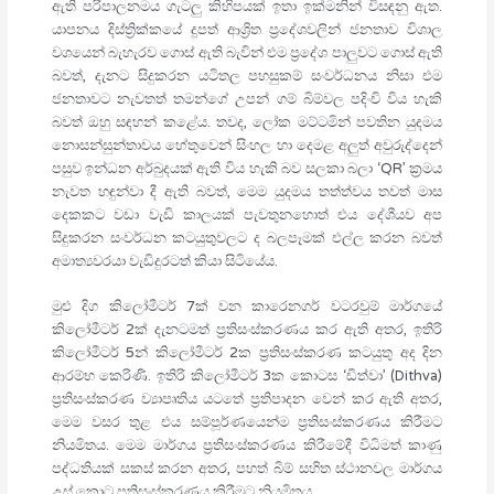
ඇති පරිපාලනමය ගැටලු කිහිපයක් ඉතා ඉක්මනින් විසඳනු ඇත.
යාපනය දිස්ත්‍රික්කයේ දූපත් ආශ්‍රිත ප්‍රදේශවලින් ජනතාව විශාල
වශයෙන් බැහැරව ගොස් ඇති බැවින් එම ප්‍රදේශ පාලුවට ගොස් ඇති
බවත්, දැනට සිදුකරන යටිතල පහසුකම් සංවර්ධනය නිසා එම
ජනතාවට නැවතත් තමන්ගේ උපන් ගම් බිම්වල පදිංචි විය හැකි
බවත් ඔහු සඳහන් කළේය. තවද, ලෝක මට්ටමින් පවතින යුදමය
නොසන්සුන්තාවය හේතුවෙන් සිංහල හා දෙමළ අලුත් අවුරුද්දෙන්
පසුව ඉන්ධන අර්බුදයක් ඇති විය හැකි බව සලකා බලා ‘QR’ ක්‍රමය
නැවත හඳුන්වා දී ඇති බවත්, මෙම යුදමය තත්ත්වය තවත් මාස
දෙකකට වඩා වැඩි කාලයක් පැවතුනහොත් එය දේශීයව අප
සිදුකරන සංවර්ධන කටයුතුවලට ද බලපෑමක් එල්ල කරන බවත්
අමාත්‍යවරයා වැඩිදුරටත් කියා සිටියේය.
මුළු දිග කිලෝමීටර් 7ක් වන කාරෙනගර් වටරවුම් මාර්ගයේ
කිලෝමීටර් 2ක් දැනටමත් ප්‍රතිසංස්කරණය කර ඇති අතර, ඉතිරි
කිලෝමීටර් 5න් කිලෝමීටර් 2ක ප්‍රතිසංස්කරණ කටයුතු අද දින
ආරම්භ කෙරිණි. ඉතිරි කිලෝමීටර් 3ක කොටස ‘ඩිත්වා’ (Dithva)
ප්‍රතිසංස්කරණ ව්‍යාපෘතිය යටතේ ප්‍රතිපාදන වෙන් කර ඇති අතර,
මෙම වසර තුළ එය සම්පූර්ණයෙන්ම ප්‍රතිසංස්කරණය කිරීමට
නියමිතය. මෙම මාර්ගය ප්‍රතිසංස්කරණය කිරීමේදී විධිමත් කාණු
පද්ධතියක් සකස් කරන අතර, පහත් බිම් සහිත ස්ථානවල මාර්ගය
උස් කොට ප්‍රතිසංස්කරණය කිරීමට නියමිතය.