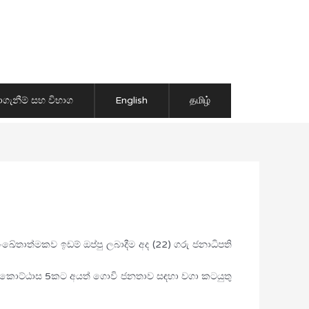
ාගැනීම් සහ විභාග
English
தமிழ்
තාත්මකව ඉඩම් ඔප්පු ලබාදීම අද (22) ගරු ජනාධිපති
ාරි කොට්ඨාස 5කට අයත් ගොවි ජනතාව සඳහා වගා කටයුතු