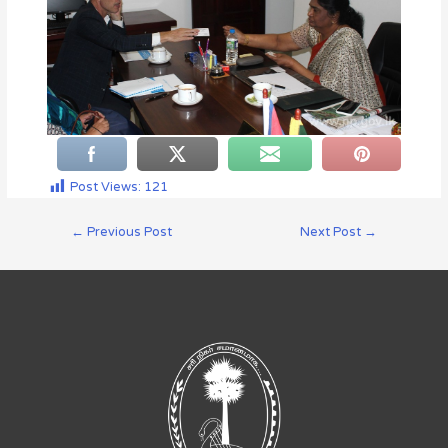
Post Views:
121
←
Previous Post
Next Post
→