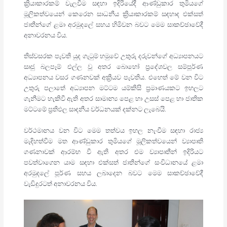
ක්‍රියාකාරකම් වැලවීම සඳහා ඉදිරියේදී ආණ්ඩුකාර තුමියගේ
මූලිකත්වයෙන් කෙරෙන සාධනීය ක්‍රියාකාරකම් සඳහාද එක්සත්
ජාතීන්ගේ ළමා අරමුදලේ සහය හිමිවන බවට මෙම සාකච්ඡාවේදී
අනාවරනය විය.
තිස්වසරක පැවති යුද ගැටුම් හමුවේ උතුරු දරුවන්ගේ අධ්‍යාපනයට
සෘජු බලපෑම් එල්ල වූ අතර බොහෝ ප්‍රදේශවල සම්පූර්ණ
අධ්‍යාපනය වසර ගණනවක් අක්‍රීයව පැවතිය. එහෙත් මේ වන විට
උතුරු පලාතේ අධ්‍යාපන මට්ටම යම්කිසි ප්‍රමාණයකට ඉහලට
ගැනීමට හැකිවී ඇති අතර සාමාන්‍ය පෙළ හා උසස් පෙළ හා ජාතික
මට්ටමේ ප්‍රතිඵල සාදනීය වර්ධනයක් දක්නට ලැබෙයි.
වර්ථමානය වන විට මෙම තත්වය ඉහල නැංවීම සඳහා රාජ්‍ය
මැදිහත්වීම මත ආණ්ඩුකාර තුමියගේ මූලිකත්වයෙන් ව්‍යාපෘති
ගණනාවක් ආරම්භ වී ඇති අතර එම ව්‍යාපෘතීන් ඉදිරියට
පවත්වාගෙන යාම සඳහා එක්සත් ජාතීන්ගේ සංවිධානයේ ළමා
අරමුදලේ පූර්ණ සහය ලබාදෙන බවට මෙම සාකච්ඡාවේදී
වැඩිදුරටත් අනාවරනය විය.