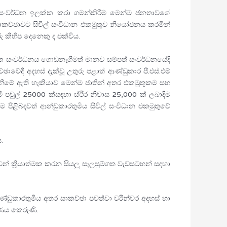
ින් සංවර්ධන ඉලක්ක කරා ගමන්කිරීම මෙන්ම ජනතාවගේ
 සාකච්ඡාවට සිවිල් සංවිධාන එකමුතුව නියෝජනය කරමින්
ු කිහිප දෙනෙකු ද එක්විය.
ෞතික සංවර්ධනය ගොඩනැගීමත් මානව සම්පත් සංවර්ධනයේදී
ාවේදී අදහස් දැක්වූ උතුරු පළාත් ආණ්ඩුකාර පී.එස්.එම්
ගැනීමේ ඇති හැකියාව මෙන්ම ජාතීන් අතර එකමුතුකම සහ
ිමි පවුල් 25000 ක්සඳහා ස්ථීර නිවාස 25,000 ක් ලබාදීම
ීම පිළිබඳවත් ආන්ඩුකාරතුමිය සිවිල් සංවිධාන එකමුතුවේ
.
වෙන් ක්‍රියාත්මක කරන සියලු සැලසුම්ගත වැඩසටහන් සඳහා
ආණ්ඩුකාරතුමිය අතර සාකච්ඡා පවත්වා වරින්වර අදහස් හා
රණය කෙරුණි.