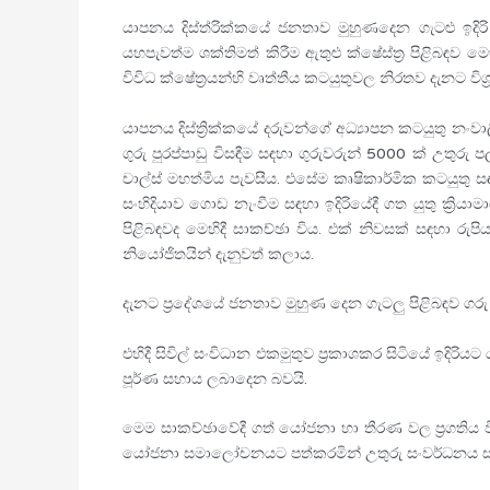
යාපනය දිස්ත්රික්කයේ ජනතාව මුහුණදෙන ගැටළු ඉදි
යහපැවත්ම ශක්තිමත් කිරීම ඇතුළු ක්ෂේස්ත්‍ර පිළිබඳ
විවිධ ක්ෂේත්‍රයන්හි වෘත්තීය කටයුතුවල නිරතව දැනට වි
යාපනය දිස්ත්‍රික්කයේ දරුවන්ගේ අධ්‍යාපන කටයුතු න
ගුරු පුරප්පාඩු විසඳීම සඳහා ගුරුවරුන් 5000 ක් උතුර
චාල්ස් මහත්මිය පැවසීය. එසේම කෘෂිකාර්මික කටයුතු
සංහිදියාව ගොඩ නැංවීම සඳහා ඉදිරියේදී ගත යුතු ක්‍රිය
පිළිබඳවද මෙහිදී සාකච්ඡා විය. එක් නිවසක් සඳහා රුපි
නියෝජිතයින් දැනුවත් කලාය.
දැනට ප්‍රදේශයේ ජනතාව මුහුණ දෙන ගැටලු පිළිබඳව ගරු 
එහිදී සිවිල් සංවිධාන එකමුතුව ප්‍රකාශකර සිටියේ ඉදි
පූර්ණ සහාය ලබාදෙන බවයි.
මෙම සාකච්ඡාවේදී ගත් යෝජනා හා තීරණ වල ප්‍රගතිය වි
යෝජනා සමාලෝචනයට පත්කරමින් උතුරු සංවර්ධනය සඳහා ස