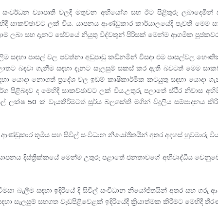
රි සංවර්ධන ව්‍යාපෘති වලදී මතුවන අභියෝග සහ ඊට පිළිතුරු ලබාදෙම
ව මෙහිදී සාකච්ඡාවට ලක් විය. යාපනය ආණ්ඩුකාර කාර්යාලයේදී පැවති මෙම
ශ්‍රාම ලබා සහ දැනට සේවයේ නියුතු විද්වතුන් පිරිසක් මෙන්ම ආගමික පූජකවර
ංවාලීම සඳහා පාසල් වල පවත්නා අඩුපාඩු කඩිනමින් විසඳා එම පාසල්වල භ
ු පලාතට බඳවා ගැනීම සඳහා දැනට සැලසුම් සකස් කර ඇති බවටත් මෙම සාකච්ඡ
 සඳහා යොදා නොගත් ප්‍රදේශ වල ඉඩම් කෘෂිකාර්මික කටයුතු සඳහා යොදා 
ාමාර්ග පිළිබඳව ද මෙහිදී සාකච්ඡාවට ලක් විය.උතුරු පලාතේ ස්ථීර නිවාස අහ
යල් ලක්ෂ 50 ක් වැයකිරීමටත් සූර්ය බලශක්ති මගින් විදුලිය සම්පාදනය කිර
ආණ්ඩුකාර තුමිය සහ සිවිල් සංවිධාන නියෝජිතයින් අතර අදහස් හුවමාරු විය
රියට යාපනය දිස්ත්‍රික්කයේ මෙන්ම උතුරු පළාතේ ජනතාවගේ අභිවෘද්ධිය වෙනු
මසා බැලීම සඳහා ඉදිරියේ දී සිවිල් සංවිධාන නියෝජිතයින් අතර සහ ගරු 
ැලසුම් සහගත වැඩපිළිවෙළක් ඉදිරියේදී ක්‍රියාත්මක කිරීමට මෙහිදී තී