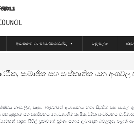
අමාත්‍යංශ හා දෙපාර්තමේන්තු
චක්‍රලේඛ
බඳව
, ආර්ථික, සාමාජික සහ සංස්කෘතික යන අංශවල
ත්ත්වය නංවාලීම, සඳහා දරුවන්ගේ අධ්‍යාපනය නගා සිටුවීම සහ පාසල් ත
ර එකමුතුකම සහ සහජීවනය ගොඩනැඟීම කෘෂිකාර්මික සංවර්ධනය වාරිමාර්ග ව්
 වැඩසටහන් සඳහා සිවිල් ප්‍රජාවගේ පූර්ණ සහාය ලබාදෙන බවඋතුරු පළාත් ආණ