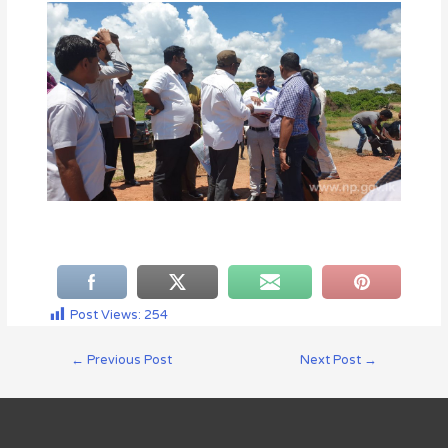
Post Views:
254
←
Previous Post
Next Post
→