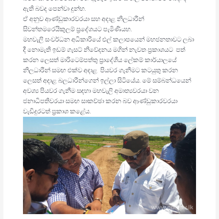
ඇති බවද පෙන්වා දුන්හ.
ඒ අනුව ආණ්ඩුකාරවරයා සහ අදාළ නිලධාරීන්
සිවන්තමරෙයිකුලම් ප්‍රදේශයට පැමිණියහ.
මහවැලි සංවර්ධන අධිකාරියේ එල් කලාපයෙන් මහජනතාවට ලබා
දී නොමැති ඉඩම් ගැසට් නිවේදනය මගින් නැවත ප්‍රකාශයට පත්
කරන ලෙසත් මාරිටෙම්පත්තු ප්‍රාදේශීය ලේකම් කාර්යාලයේ
නිලධාරීන් සමඟ එක්ව අදාළ පියවර ගැනීමට කටයුතු කරන
ලෙසත් අදාළ බලධාරීන්ගෙන් ඉල්ලා සිටියේය. මේ සම්බන්ධයෙන්
අවශ්‍ය පියවර ගැනීම සඳහා මහවැලි අමාත්‍යවරයා වන
ජනාධිපතිවරයා සමඟ සාකච්ඡා කරන බව ආණ්ඩුකාරවරයා
වැඩිදුරටත් ප්‍රකාශ කළේය.