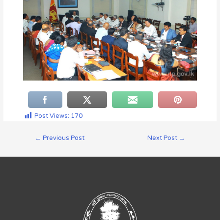
Post Views:
170
←
Previous Post
Next Post
→