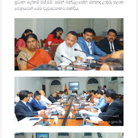
ප්‍රධාන ලේකම් එස්.එම්. සමන් බන්ධුලසේන මහතාද උතුරු පලාත
වෙනුවෙන් මෙම වැඩසටහනට එක්විය.